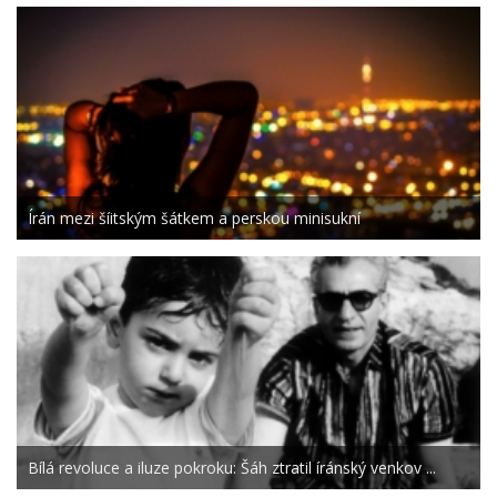
Írán mezi šíitským šátkem a perskou minisukní
Bílá revoluce a iluze pokroku: Šáh ztratil íránský venkov ...