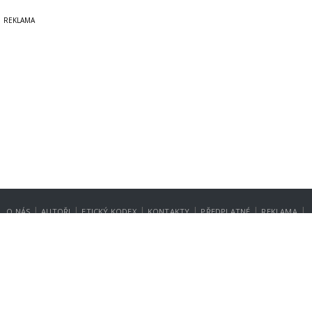
|
|
|
|
|
|
O NÁS
AUTOŘI
ETICKÝ KODEX
KONTAKTY
PŘEDPLATNÉ
REKLAMA
GDPR
NASTAVENÍ SOUKROMÍ
Copyright © 2014-2026
SecurityMagazin.cz
Vydavatelem zpravodajského webu SECURITY MAGAZÍN je společnost