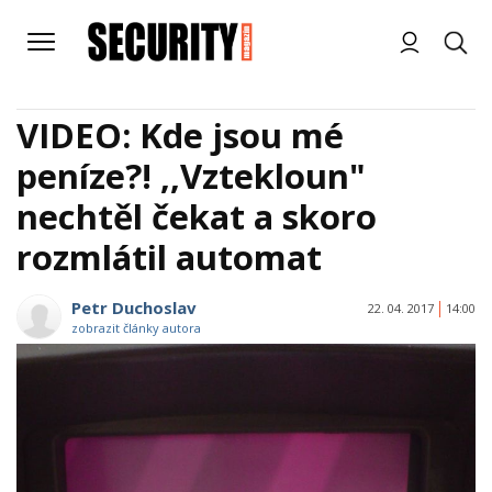
VIDEO: Kde jsou mé
peníze?! ,,Vztekloun"
nechtěl čekat a skoro
rozmlátil automat
Petr Duchoslav
22. 04. 2017
14:00
zobrazit články autora