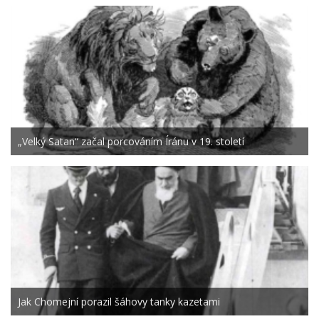
„Velký Satan“ začal porcováním Íránu v 19. století
Jak Chomejní porazil šáhovy tanky kazetami