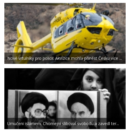
Nové vrtulníky pro policii: Akvizice mohla přinést Česku více ...
Umučeni islámem: Chomejní sliboval svobodu a zavedl ter...