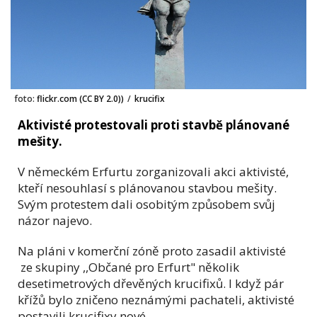
foto:
flickr.com (CC BY 2.0))
/
krucifix
Aktivisté protestovali proti stavbě plánované
mešity.
V německém Erfurtu zorganizovali akci aktivisté,
kteří nesouhlasí s plánovanou stavbou mešity.
Svým protestem dali osobitým způsobem svůj
názor najevo.
Na pláni v komerční zóně proto zasadil aktivisté
ze skupiny ,,Občané pro Erfurt"
několik
desetimetrových dřevěných krucifixů. I když pár
křížů bylo zničeno neznámými pachateli, aktivisté
postavili krucifixy nové.