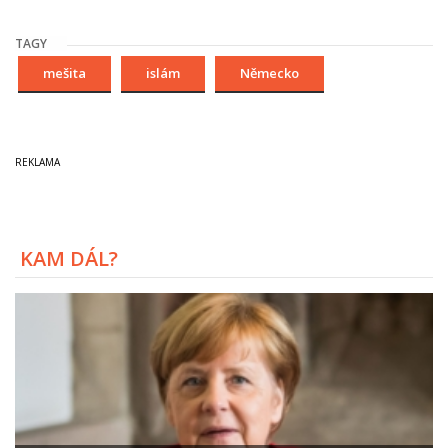
TAGY
mešita
islám
Německo
KAM DÁL?