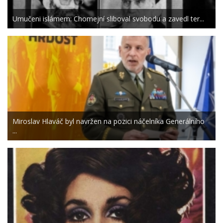
Umučeni islámem: Chomejní sliboval svobodu a zavedl ter...
Miroslav Hlaváč byl navržen na pozici náčelníka Generálního
...