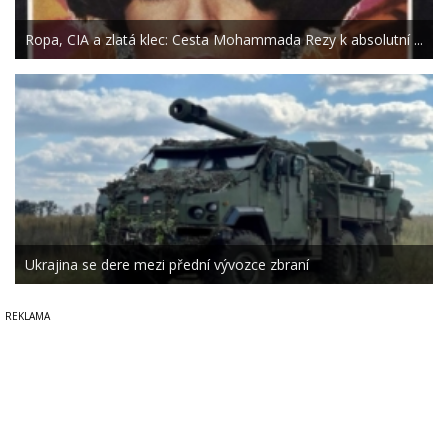
Ropa, CIA a zlatá klec: Cesta Mohammada Rezy k absolutní ...
Ukrajina se dere mezi přední vývozce zbraní