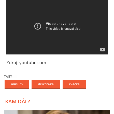
Zdroj: youtube.com
TAGY
muslim
diskotéka
rvačka
KAM DÁL?