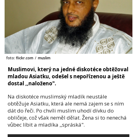
foto:
flickr.com
/
muslim
Muslimovi, který na jedné diskotéce obtěžoval
mladou Asiatku, odešel s nepořízenou a ještě
dostal ,,naloženo".
Na diskotéce muslimský mladík neustále
obtěžuje Asiatku, která ale nemá zajem se s ním
dát do řeči. Po chvíli muslim uhodí dívku do
obličeje, což však neměl dělat. Žena si to nenechá
vůbec líbit a mladíka ,,spráská".