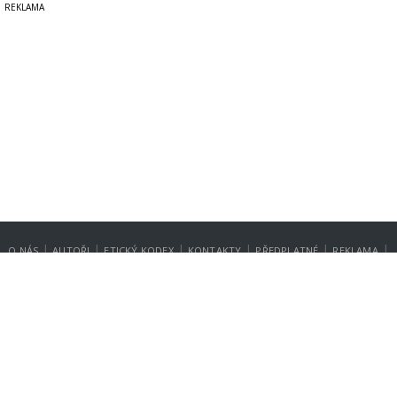
|
|
|
|
|
|
O NÁS
AUTOŘI
ETICKÝ KODEX
KONTAKTY
PŘEDPLATNÉ
REKLAMA
GDPR
NASTAVENÍ SOUKROMÍ
Copyright © 2014-2026
SecurityMagazin.cz
Vydavatelem zpravodajského webu SECURITY MAGAZÍN je společnost
Expert Publishing Group s.r.o.