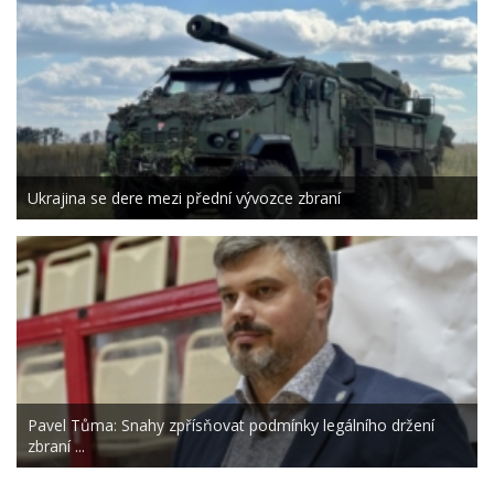
Ukrajina se dere mezi přední vývozce zbraní
Pavel Tůma: Snahy zpřísňovat podmínky legálního držení
zbraní ...