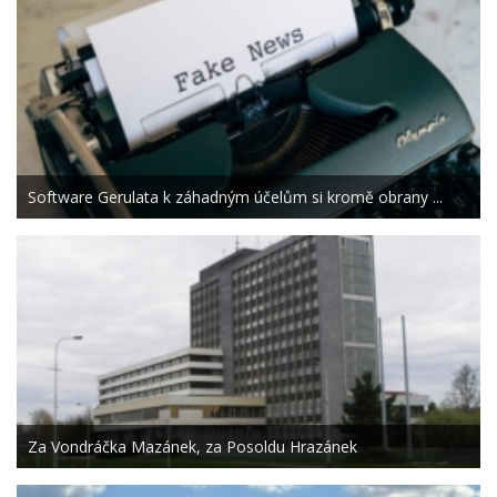
Software Gerulata k záhadným účelům si kromě obrany ...
Za Vondráčka Mazánek, za Posoldu Hrazánek