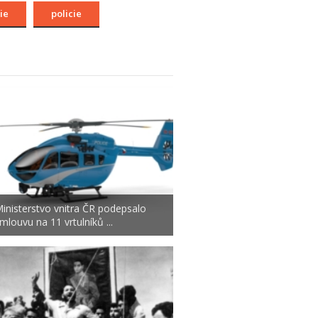
ie
policie
inisterstvo vnitra ČR podepsalo
mlouvu na 11 vrtulníků ...