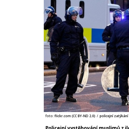
foto:
flickr.com (CC BY-ND 2.0)
/
policejní zatýkání
Policejní vystěhování muslimů z i