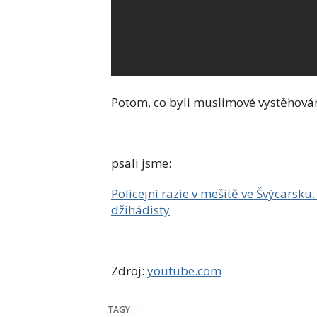
Potom, co byli muslimové vystěhováni,
psali jsme:
Policejní razie v mešitě ve Švýcarsku
džihádisty
Zdroj:
youtube.com
TAGY