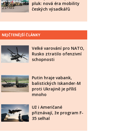
pluk: nová éra mobility
českých výsadkářů
NEJČTENĚJŠÍ ČLÁNKY
Velké varování pro NATO,
Rusko ztratilo ofenzivní
schopnosti
Putin hraje vabank,
balistických Iskander-M
proti Ukrajině je příliš
mnoho
Už i Američané
přiznávají, že program F-
35 selhal