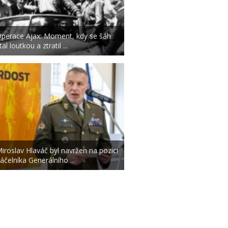
perace Ajax: Moment, kdy se šáh
tal loutkou a ztratil ...
iroslav Hlaváč byl navržen na pozici
áčelníka Generálního ...