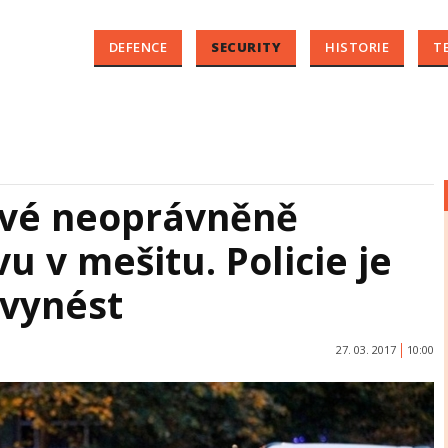
DEFENCE
SECURITY
HISTORIE
T
ové neoprávněně
u v mešitu. Policie je
 vynést
27. 03. 2017
10:00