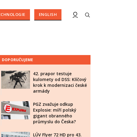
ECHNOLOGIE
ENGLISH
DOPORUČUJEME
42. prapor testuje
kulomety od DSS: Klíčový
krok k modernizaci české
armády
PGZ zvažuje odkup
Explosie: míří polský
gigant obranného
průmyslu do Česka?
LÚV Flyer 72 HD pro 43.