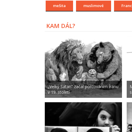
mešita
muslimové
Franc
KAM DÁL?
„Velký Satan“ začal porcováním Íránu
M
v 19. století
s