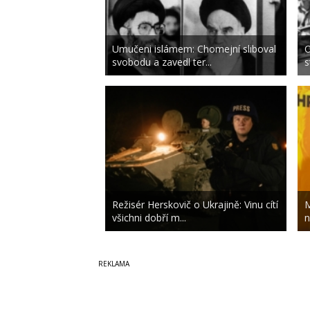
Umučeni islámem: Chomejní sliboval
O
svobodu a zavedl ter...
s
Režisér Herskovič o Ukrajině: Vinu cítí
M
všichni dobří m...
n