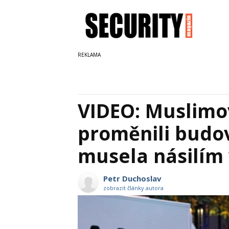
VIDEO: Muslim
proměnili budov
musela násilím
Petr Duchoslav
zobrazit články autora