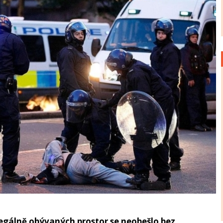
legálně obývaných prostor se neobešlo bez