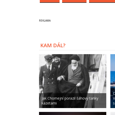
KAM DÁL?
D
Jak Chomejní porazil šáhovy tanky
V
kazetami
s