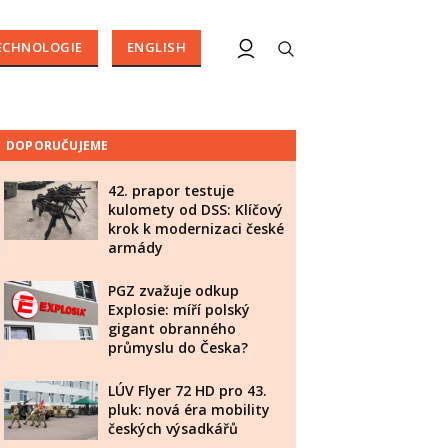
ECHNOLOGIE
ENGLISH
DOPORUČUJEME
42. prapor testuje
kulomety od DSS: Klíčový
krok k modernizaci české
armády
PGZ zvažuje odkup
Explosie: míří polský
gigant obranného
průmyslu do Česka?
LÚV Flyer 72 HD pro 43.
pluk: nová éra mobility
českých výsadkářů