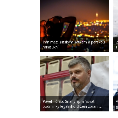
Írán mezi šíitským šátkem a perskou
Z
minisukní
H
Pavel Tůma: Snahy zpřísňovat
V
podmínky legálního držení zbraní ...
g