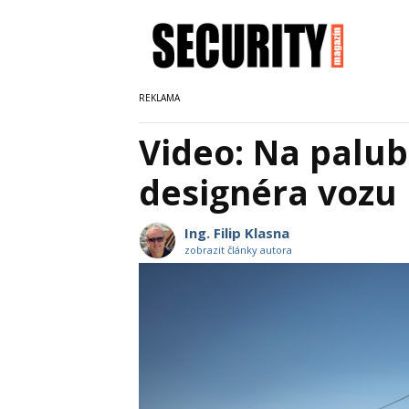
Video: Na palub
designéra vozu 
Ing. Filip Klasna
zobrazit články autora