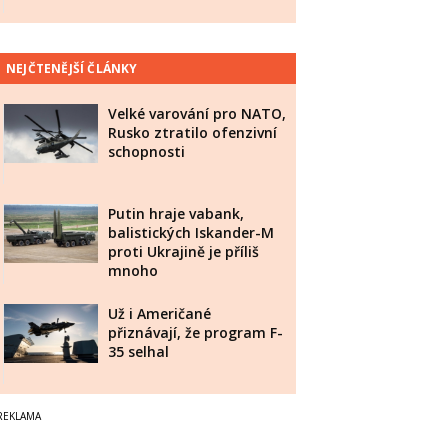
NEJČTENĚJŠÍ ČLÁNKY
Velké varování pro NATO,
Rusko ztratilo ofenzivní
schopnosti
Putin hraje vabank,
balistických Iskander-M
proti Ukrajině je příliš
mnoho
Už i Američané
přiznávají, že program F-
35 selhal