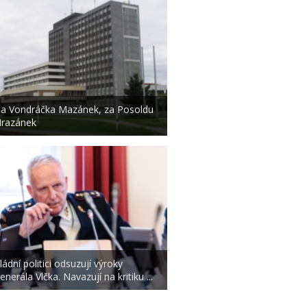
a Vondráčka Mazánek, za Posoldu
razánek
ládní politici odsuzují výroky
enerála Vlčka. Navazují na kritiku ...