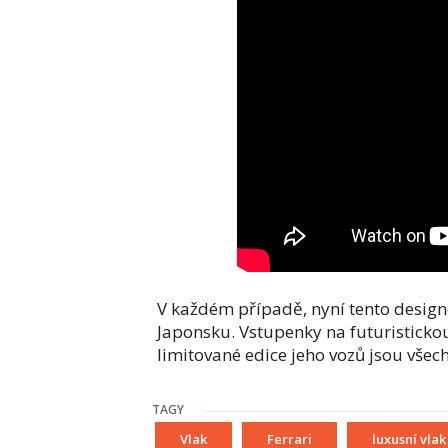
V každém případě, nyní tento design
Japonsku. Vstupenky na futuristickou 
limitované edice jeho vozů jsou vše
TAGY
Vlak
Ferrari
luxusní vlak