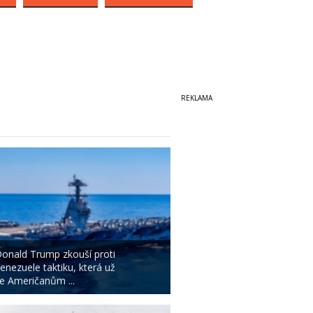
onald Trump zkouší proti
enezuele taktiku, která už
e Američanům ...