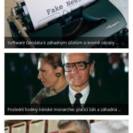
Software Gerulata k záhadným účelům si kromě obrany ...
Poslední hodiny íránské monarchie: plačící šáh a záhadná ...