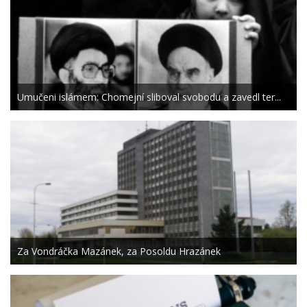
Umučeni islámem: Chomejní sliboval svobodu a zavedl ter...
Za Vondráčka Mazánek, za Posoldu Hrazánek