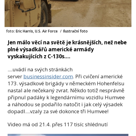
foto:
Eric Harris, U.S. Air Force
/
Ilustrační foto
Jen málo věcí na světě je krásnějších, než nebe
plné výsadkářů americké armády
vyskakujících z C-130s....
....uvádí na svých stránkách
server
businessinsider.com
. Při cvičení americké
173. výsadkové brigády v německém Hohenfelsu
nastal ale nečekaný zvrat. Někdo totiž nesprávně
připnul padáky k legendárnímu vozidlu Humvee
a náhodou se podařilo natočit i jak celý výsadek
dopadl....vzaly za své dokonce tři Humvee!
Video má od 21.4. přes 117 tisíc shlédnutí