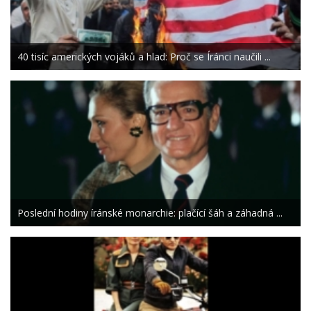
40 tisíc amerických vojáků a hlad: Proč se Íránci naučili ...
Poslední hodiny íránské monarchie: plačící šáh a záhadná ...