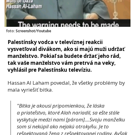
foto:
Screenshot/Youtube
Palestínsky vodca v televíznej reakcii
vysvetľoval divákom, ako si majú muži udržať
manželstvo. Pokiaľ sa budete držať jeho rád,
tak vaše manželstvo vám pretrvá na veky,
vyhlásil pre Palestínsku televíziu.
Hassan Al Laham povedal, že všetky problémy by
mala vyriešiť bitka.
"Bitka je akousi pripomienkou, že láska
a priateľstvo, ktoré Alah nariadil, sa ešte stále
vyskytuje medzi nami [párom]....
Svoju manželku
som si nekúpil ako nejakú otrokyňu. Je to
rešpektovaná žena z rešpektovanej rodiny. Avšak