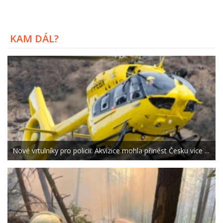
KAM DÁL?
Nové vrtulníky pro policii: Akvizice mohla přinést Česku více ...