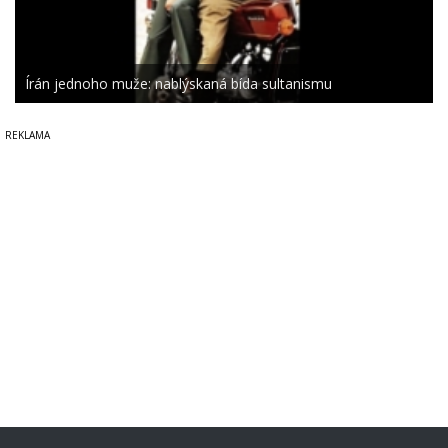
Írán jednoho muže: nablýskaná bída sultanismu