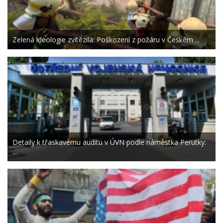
Zelená ideologie zvítězila: Poškození z požáru v Českém ...
Detaily k třaskavému auditu v ÚVN podle náměstka Perutky:
...