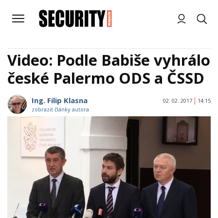
Video: Podle Babiše vyhrálo
české Palermo ODS a ČSSD
Ing. Filip Klasna
02. 02. 2017
14:15
zobrazit články autora