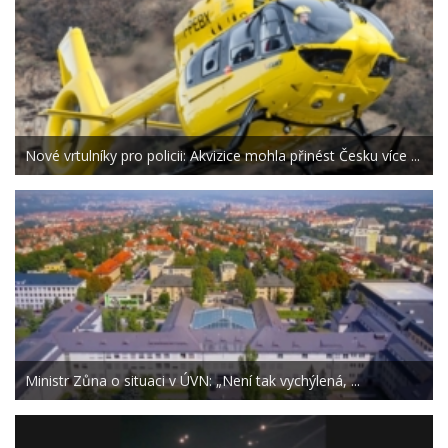
Nové vrtulníky pro policii: Akvizice mohla přinést Česku více ...
Ministr Zůna o situaci v ÚVN: „Není tak vychýlená, ...