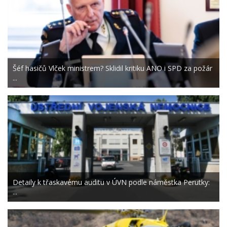
Šéf hasičů Vlček ministrem? Sklidil kritiku ANO i SPD za požár
...
Detaily k třaskavému auditu v ÚVN podle náměstka Perutky:
...