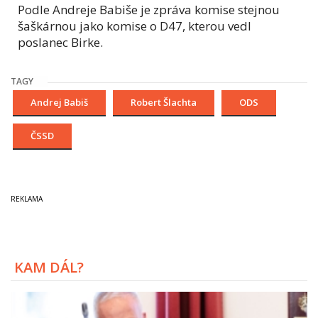
Podle Andreje Babiše je zpráva komise stejnou
šaškárnou jako komise o D47, kterou vedl
poslanec Birke.
TAGY
Andrej Babiš
Robert Šlachta
ODS
ČSSD
KAM DÁL?