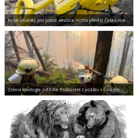
Nové vrtulníky pro policii: Akvizice mohla přinést Česku více ...
Zelená ideologie zvítězila: Poškození z požáru v Českém ...