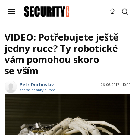
VIDEO: Potřebujete ještě
jedny ruce? Ty robotické
vám pomohou skoro
se vším
Petr Duchoslav
06. 06. 2017
10:00
zobrazit články autora