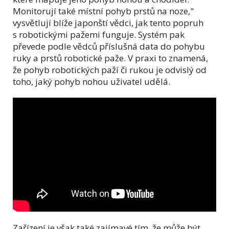
Monitorují také místní pohyb prstů na noze,"
vysvětlují blíže japonští vědci, jak tento popruh
s robotickými pažemi funguje. Systém pak
převede podle vědců příslušná data do pohybu
ruky a prstů robotické paže. V praxi to znamená,
že pohyb robotických paží či rukou je odvislý od
toho, jaký pohyb nohou uživatel udělá.
Zařízení je však také zajímavé tím, že může být