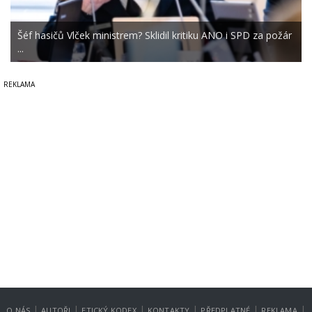
Šéf hasičů Vlček ministrem? Sklidil kritiku ANO i SPD za požár
...
|
|
|
|
|
|
O NÁS
AUTOŘI
ETICKÝ KODEX
KONTAKTY
PŘEDPLATNÉ
REKLAMA