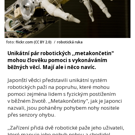
foto:
flickr.com (CC BY 2.0)
/
robotická ruka
Unikátní pár robotických ,,metakončetin"
mohou člověku pomoci s vykonáváním
běžných věcí. Mají ale i něco navíc.
Japonští vědci představili unikátní systém
robotických paží na popruhu, které mohou
pomoci zejména lidem s fyzickým postižením
v běžném životě. ,,Metakončetiny", jak je Japonci
nazvali, jsou poháněny pohybem nohy nositele
přes senzory ohybu.
,,Zařízení přidá dvě robotické paže jeho uživateli,
které mapuje jeho pohyb nohou a chodidel.