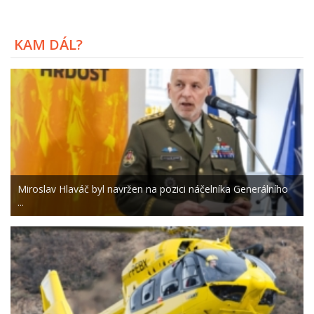
KAM DÁL?
Miroslav Hlaváč byl navržen na pozici náčelníka Generálního
...