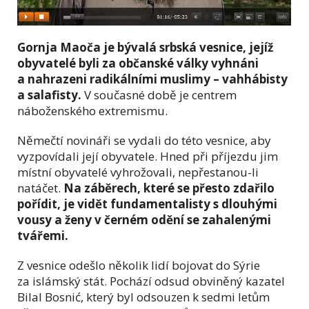
Gornja Maoča je bývalá srbská vesnice, jejíž
obyvatelé byli za občanské války vyhnáni
a nahrazeni radikálními muslimy – vahhábisty
a salafisty.
V současné době je centrem
náboženského extremismu.
Němečtí novináři se vydali do této vesnice, aby
vyzpovídali její obyvatele. Hned při příjezdu jim
místní obyvatelé vyhrožovali, nepřestanou-li
natáčet.
Na záběrech, které se přesto zdařilo
pořídit, je vidět fundamentalisty s dlouhými
vousy a ženy v černém odění se zahalenými
tvářemi.
Z vesnice odešlo několik lidí bojovat do Sýrie
za islámský stát. Pochází odsud obviněný kazatel
Bilal Bosnić, který byl odsouzen k sedmi letům