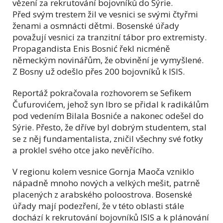
vězení za rekrutování bojovníků do Sýrie.
Před svým trestem žil ve vesnici se svými čtyřmi
ženami a osmnácti dětmi. Bosenské úřady
považují vesnici za tranzitní tábor pro extremisty.
Propagandista Enis Bosnić řekl nicméně
německým novinářům, že obvinění je vymyšlené.
Z Bosny už odešlo přes 200 bojovníků k ISIS.
Reportáž pokračovala rozhovorem se Sefikem
Čufurovićem, jehož syn Ibro se přidal k radikálům
pod vedením Bilala Bosniće a nakonec odešel do
Sýrie. Přesto, že dříve byl dobrým studentem, stal
se z něj fundamentalista, zničil všechny své fotky
a proklel svého otce jako nevěřícího.
V regionu kolem vesnice Gornja Maoča vzniklo
nápadně mnoho nových a velkých mešit, patrně
placených z arabského poloostrova. Bosenské
úřady mají podezření, že v této oblasti stále
dochází k rekrutování bojovníků ISIS a k plánování