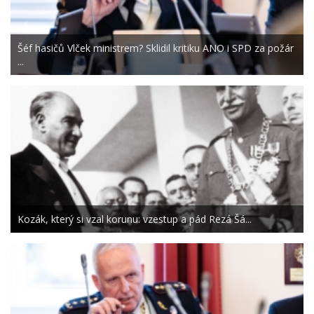
Šéf hasičů Vlček ministrem? Sklidil kritiku ANO i SPD za požár
...
Kozák, který si vzal korunu: vzestup a pád Rezá Šá...