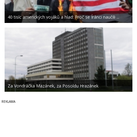
40 tisíc amerických vojáků a hlad: Proč se Íránci naučili ...
Za Vondráčka Mazánek, za Posoldu Hrazánek