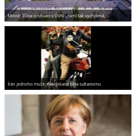
Ministr Zůna o situaci v ÚVN: „Není tak vychýlená, ...
Írán jednoho muže: nablýskaná bída sultanismu