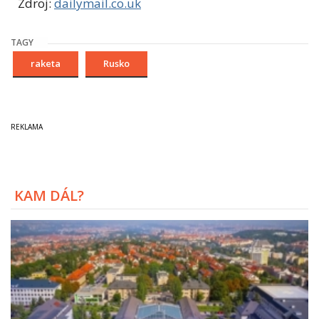
Zdroj:
dailymail.co.uk
TAGY
raketa
Rusko
KAM DÁL?