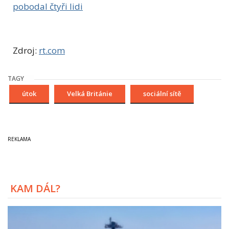
pobodal čtyři lidi
Zdroj:
rt.com
TAGY
útok
Velká Británie
sociální sítě
KAM DÁL?