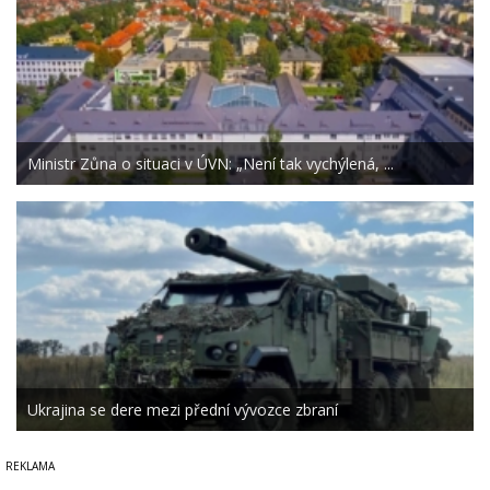
Ministr Zůna o situaci v ÚVN: „Není tak vychýlená, ...
Ukrajina se dere mezi přední vývozce zbraní