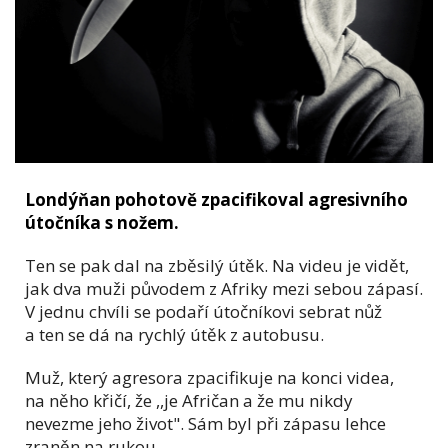
Londýňan pohotově zpacifikoval agresivního
útočníka s nožem.
Ten se pak dal na zběsilý útěk. Na videu je vidět,
jak dva muži původem z Afriky mezi sebou zápasí.
V jednu chvíli se podaří útočníkovi sebrat nůž
a ten se dá na rychlý útěk z autobusu.
Muž, který agresora zpacifikuje na konci videa,
na něho křičí, že ,,je Afričan a že mu nikdy
nevezme jeho život". Sám byl při zápasu lehce
zraněn na rukou.