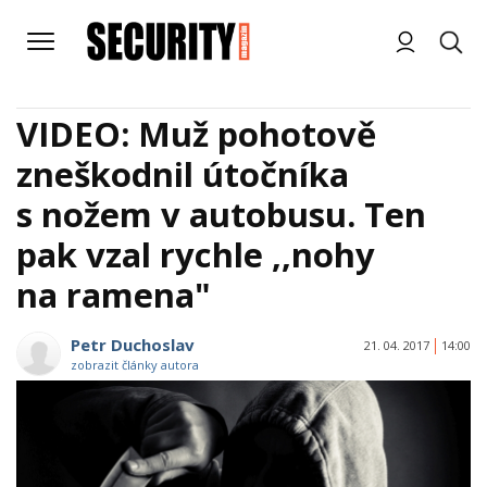
VIDEO: Muž pohotově
zneškodnil útočníka
s nožem v autobusu. Ten
pak vzal rychle ,,nohy
na ramena"
Petr Duchoslav
21. 04. 2017
14:00
zobrazit články autora