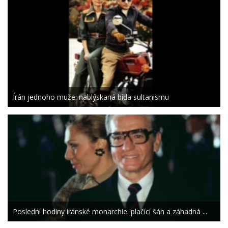
Írán jednoho muže: nablýskaná bída sultanismu
Poslední hodiny íránské monarchie: plačící šáh a záhadná ...