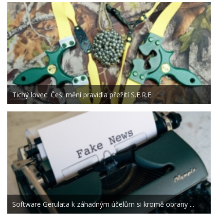
Tichý lovec: Češi mění pravidla přežití S.E.R.E.
Software Gerulata k záhadným účelům si kromě obrany ...