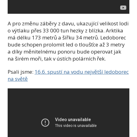
A pro změnu záběry z davu, ukazující velikost lodi
o výtlaku přes 33 000 tun hezky z blízka.
Arktika
má délku 173 metrů a šířku 34 metrů. Ledoborec
bude schopen prolomit led o tloušťce až 3 metry
a díky měnitelnému ponoru bude operovat jak
na širém moři, tak v ústích polárních řek.
Psali jsme:
16.6. spustí na vodu největší ledoborec
na světě