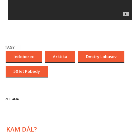
TAGY
ledoborec
Arktika
Dmitry Lobusov
50 let Pobedy
KAM DÁL?