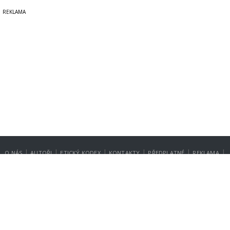
|
|
|
|
|
|
O NÁS
AUTOŘI
ETICKÝ KODEX
KONTAKTY
PŘEDPLATNÉ
REKLAMA
GDPR
NASTAVENÍ SOUKROMÍ
Copyright © 2014-2026
SecurityMagazin.cz
Vydavatelem zpravodajského webu SECURITY MAGAZÍN je společnost