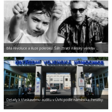
Bílá revoluce a iluze pokroku: Šáh ztratil íránský venkov ...
Detaily k třaskavému auditu v ÚVN podle náměstka Perutky:
...