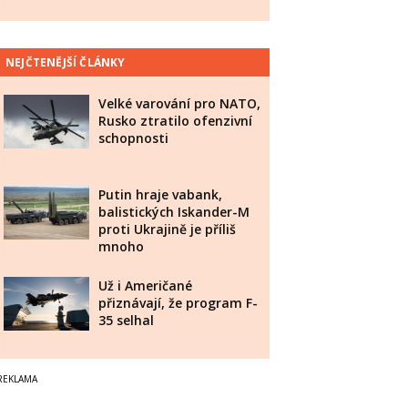
NEJČTENĚJŠÍ ČLÁNKY
Velké varování pro NATO,
Rusko ztratilo ofenzivní
schopnosti
Putin hraje vabank,
balistických Iskander-M
proti Ukrajině je příliš
mnoho
Už i Američané
přiznávají, že program F-
35 selhal