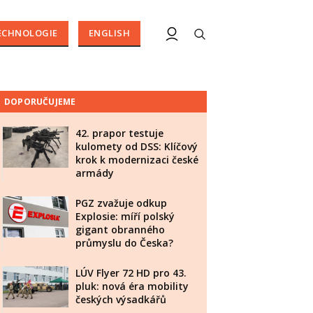
ECHNOLOGIE
ENGLISH
DOPORUČUJEME
42. prapor testuje
kulomety od DSS: Klíčový
krok k modernizaci české
armády
PGZ zvažuje odkup
Explosie: míří polský
gigant obranného
průmyslu do Česka?
LÚV Flyer 72 HD pro 43.
pluk: nová éra mobility
českých výsadkářů