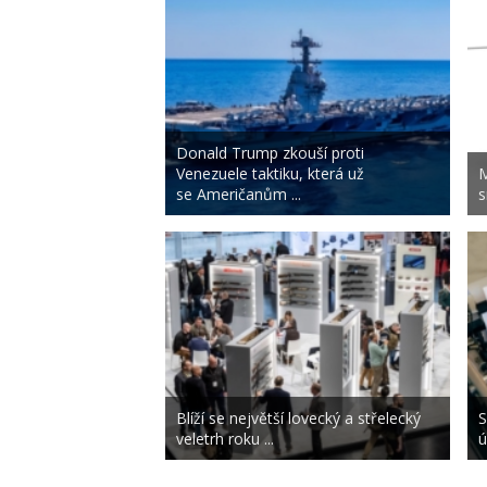
Donald Trump zkouší proti
Venezuele taktiku, která už
M
se Američanům ...
s
Blíží se největší lovecký a střelecký
S
veletrh roku ...
ú