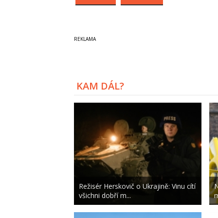
KAM DÁL?
Režisér Herskovič o Ukrajině: Vinu cítí
N
všichni dobří m...
m