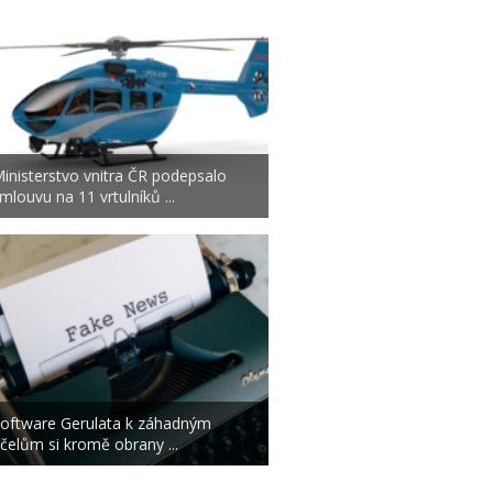
inisterstvo vnitra ČR podepsalo
mlouvu na 11 vrtulníků ...
oftware Gerulata k záhadným
čelům si kromě obrany ...