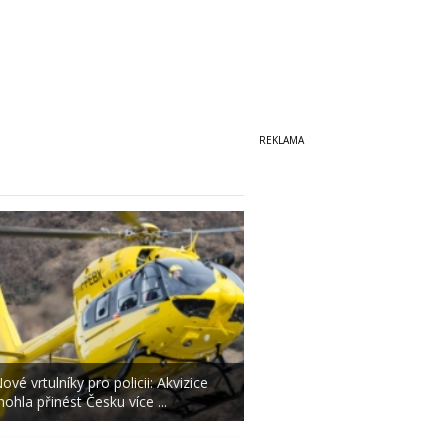
ové vrtulníky pro policii: Akvizice
ohla přinést Česku více ...