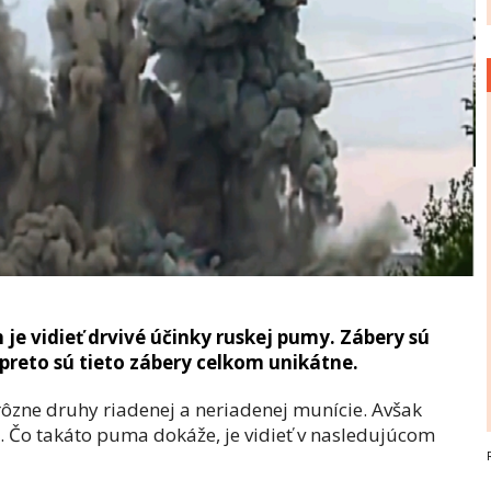
je vidieť drvivé účinky ruskej pumy. Zábery sú
preto sú tieto zábery celkom unikátne.
 rôzne druhy riadenej a neriadenej munície. Avšak
y. Čo takáto puma dokáže, je vidieť v nasledujúcom