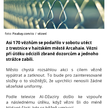
foto:
Pixabay.com/cs
/
vězení
Asi 170 vězňům se podařilo v sobotu utéct
z trestnice v haitském městě Arcahaie. Vězni
při útěku odcizili zbraně dozorcům a jednoho
strážce zabili.
Město chystá rozsáhlou akci s cílem vězně
vypátrat a zatknout. To bude pro zainteresované
složky o to složitější, že uprchlíci nenosili žádné
vězeňské uniformy.
Podle televize Al-Džazíry došlo ke vzpouře
a následnému útěku, když vězni šli do méně
hlídané části, kde se běžně umývají.