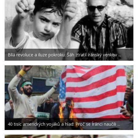
Bílá revoluce a iluze pokroku: Šáh ztratil íránský venkov ...
40 tisíc amerických vojáků a hlad: Proč se Íránci naučili ...