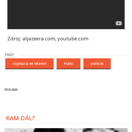
Zdroj: aljazeera.com, youtube.com
TAGY
vzpoura ve vězení
Haiti
policie
KAM DÁL?