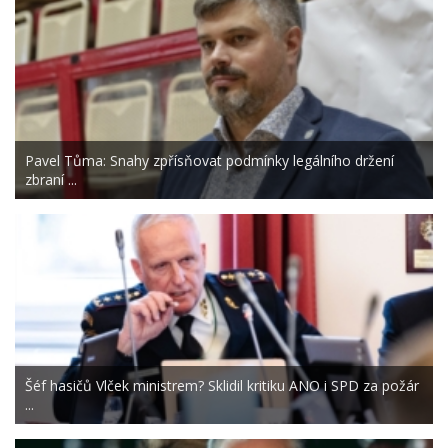
Pavel Tůma: Snahy zpřísňovat podmínky legálního držení
zbraní ...
Šéf hasičů Vlček ministrem? Sklidil kritiku ANO i SPD za požár
...