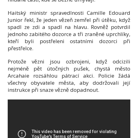
Haitský ministr spravedlnosti Camille Edouard
Junior řekl, že jeden vězeň zemřel při útěku, když
spadl ze zdi a spadl na hlavu. Rovněž potvrdil
jednoho zabitého dozorce a tři zraněné uprchlíky,
kteří byli postřeleni ostatními dozorci při
přestřelce.
Protože vězni jsou ozbrojeni, když odcizili
nejméně pět útočných pušek, chystá město
Arcahaie rozsáhlou pátrací akci. Policie žádá
všechny obyvatele města, aby dodržovali její
instrukce při snaze vězně dopadnout.