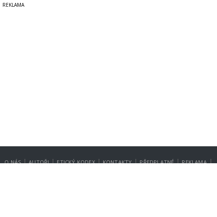
|
|
|
|
|
|
O NÁS
AUTOŘI
ETICKÝ KODEX
KONTAKTY
PŘEDPLATNÉ
REKLAMA
GDPR
NASTAVENÍ SOUKROMÍ
Copyright © 2014-2026
SecurityMagazin.cz