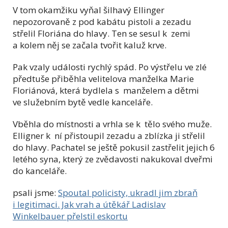
V tom okamžiku vyňal šilhavý Ellinger
nepozorovaně z pod kabátu pistoli a zezadu
střelil Floriána do hlavy. Ten se sesul k zemi
a kolem něj se začala tvořit kaluž krve.
Pak vzaly události rychlý spád. Po výstřelu ve zlé
předtuše přiběhla velitelova manželka Marie
Floriánová, která bydlela s manželem a dětmi
ve služebním bytě vedle kanceláře.
Vběhla do místnosti a vrhla se k tělo svého muže.
Elligner k ní přistoupil zezadu a zblízka ji střelil
do hlavy. Pachatel se ještě pokusil zastřelit jejich 6
letého syna, který ze zvědavosti nakukoval dveřmi
do kanceláře.
psali jsme:
Spoutal policisty, ukradl jim zbraň
i legitimaci. Jak vrah a útěkář Ladislav
Winkelbauer přelstil eskortu