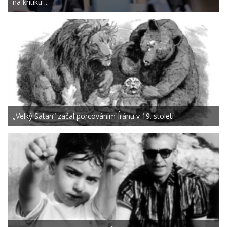
na kritiku ...
„Velký Satan“ začal porcováním Íránu v 19. století