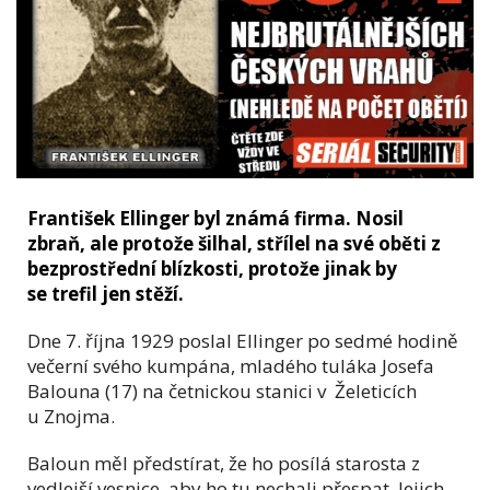
František Ellinger byl známá firma. Nosil
zbraň, ale protože šilhal, střílel na své oběti z
bezprostřední blízkosti, protože jinak by
se trefil jen stěží.
Dne 7. října 1929 poslal Ellinger po sedmé hodině
večerní svého kumpána, mladého tuláka Josefa
Balouna (17) na četnickou stanici v Želeticích
u Znojma.
Baloun měl předstírat, že ho posílá starosta z
vedlejší vesnice, aby ho tu nechali přespat. Jejich