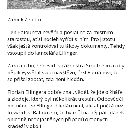
Zámek Želetice
Ten Balounovi nevěřil a poslal ho za místním
starostou, ať si nocleh vyřídí s ním. Pro jistotu
však ještě kontroloval tulákovy dokumenty. Tehdy
vstoupil do kanceláře Ellinger.
Zarazilo ho, že nevidí strážmistra Smutného a aby
nějak vysvětlil svou návštěvu, řekl Floriánovi, že
se přišel zeptat, zda není hledán.
Florián Ellingera dobře znal, věděl, že jde o žháře
a zloděje, který byl několikrát trestán. Odpověděl
nicméně, že Ellinger hledán není, ale ať počká než
to vyřídí s Balounem, že by měl na něj pár otázek
ohledně neobjasněných případů drobných
krádeží v okolí.