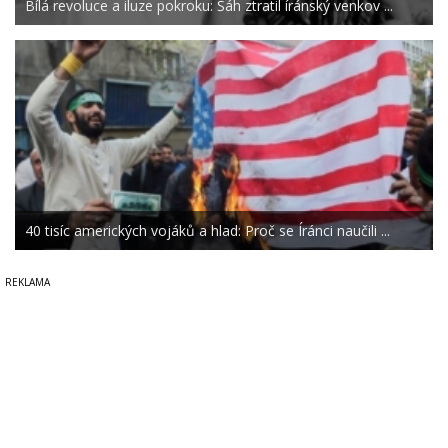
Bílá revoluce a iluze pokroku: Šáh ztratil íránský venkov ...
40 tisíc amerických vojáků a hlad: Proč se Íránci naučili ...