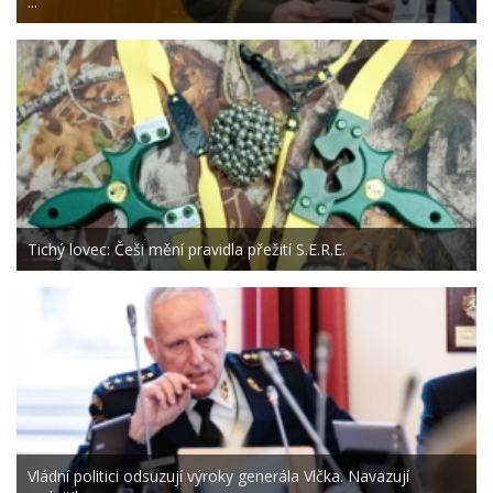
...
Tichý lovec: Češi mění pravidla přežití S.E.R.E.
Vládní politici odsuzují výroky generála Vlčka. Navazují