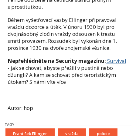
s prostitutkou.
Během vyšetřovací vazby Ellinger připravoval
vraždu dozorce a útěk. V únoru 1930 byl pro
dvojnásobný zločin vraždy odsouzen k trestu
smrti provazem. Rozsudek byl vykonán dne 1.
prosince 1930 na dvoře znojemské věznice.
Nepřehlédněte na Security magazínu:
Survival
- jak se chovat, abyste přežili v pustině nebo
džungli? A kam se schovat před teroristickým
útokem? S námi víte více
Autor: hop
TAGY
František Ellinger
vražda
policie