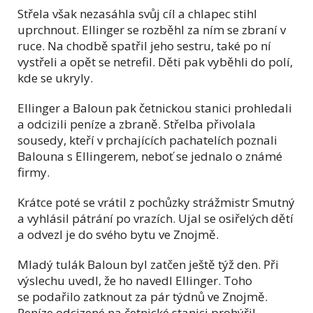
Střela však nezasáhla svůj cíl a chlapec stihl
uprchnout. Ellinger se rozběhl za ním se zbraní v
ruce. Na chodbě spatřil jeho sestru, také po ní
vystřeli a opět se netrefil. Děti pak vyběhli do polí,
kde se ukryly.
Ellinger a Baloun pak četnickou stanici prohledali
a odcizili peníze a zbraně. Střelba přivolala
sousedy, kteří v prchajících pachatelích poznali
Balouna s Ellingerem, neboť se jednalo o známé
firmy.
Krátce poté se vrátil z pochůzky strážmistr Smutný
a vyhlásil pátrání po vrazích. Ujal se osiřelých dětí
a odvezl je do svého bytu ve Znojmě.
Mladý tulák Baloun byl zatčen ještě týž den. Při
výslechu uvedl, že ho navedl Ellinger. Toho
se podařilo zatknout za pár týdnů ve Znojmě.
Peníze odcizené na četnické stanici prohýřil