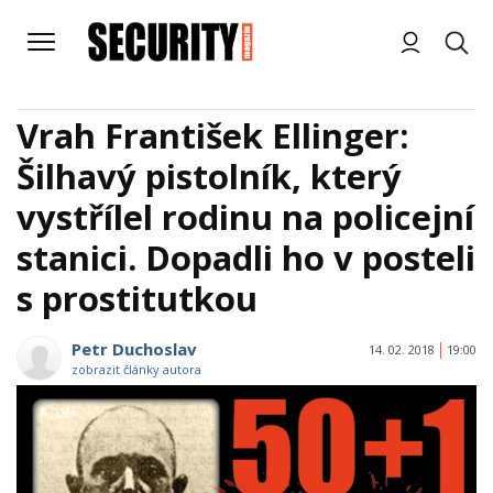
Vrah František Ellinger:
Šilhavý pistolník, který
vystřílel rodinu na policejní
stanici. Dopadli ho v posteli
s prostitutkou
Petr Duchoslav
14. 02. 2018
19:00
zobrazit články autora