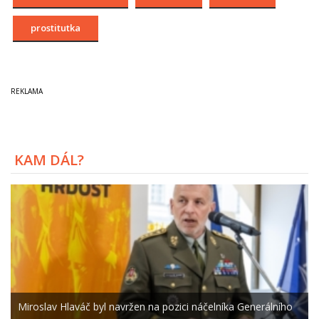
prostitutka
KAM DÁL?
Miroslav Hlaváč byl navržen na pozici náčelníka Generálního