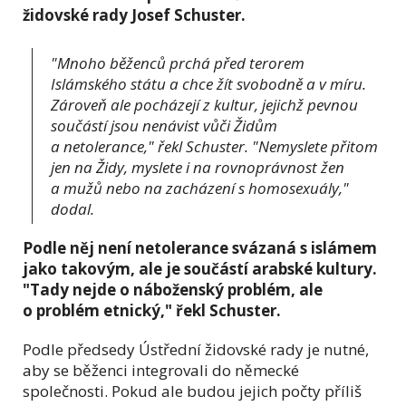
židovské rady Josef Schuster.
"Mnoho běženců prchá před terorem
Islámského státu a chce žít svobodně a v míru.
Zároveň ale pocházejí z kultur, jejichž pevnou
součástí jsou nenávist vůči Židům
a netolerance," řekl Schuster. "Nemyslete přitom
jen na Židy, myslete i na rovnoprávnost žen
a mužů nebo na zacházení s homosexuály,"
dodal.
Podle něj není netolerance svázaná s islámem
jako takovým, ale je součástí arabské kultury.
"Tady nejde o náboženský problém, ale
o problém etnický," řekl Schuster.
Podle předsedy Ústřední židovské rady je nutné,
aby se běženci integrovali do německé
společnosti. Pokud ale budou jejich počty příliš