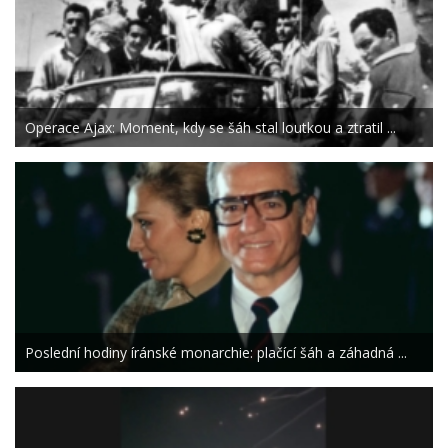
Operace Ajax: Moment, kdy se šáh stal loutkou a ztratil ...
Poslední hodiny íránské monarchie: plačící šáh a záhadná ...