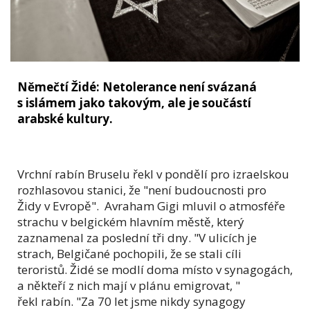
Němečtí Židé: Netolerance není svázaná
s islámem jako takovým, ale je součástí
arabské kultury.
Vrchní rabín Bruselu řekl v pondělí pro izraelskou
rozhlasovou stanici, že "není budoucnosti pro
Židy v Evropě". Avraham Gigi mluvil o atmosféře
strachu v belgickém hlavním městě, který
zaznamenal za poslední tři dny. "V ulicích je
strach, Belgičané pochopili, že se stali cíli
teroristů. Židé se modlí doma místo v synagogách,
a někteří z nich mají v plánu emigrovat, "
řekl rabín. "Za 70 let jsme nikdy synagogy