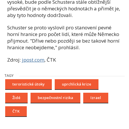
vysoké, bude podle Schustera stále obtížnější
přesvědčit je o německých hodnotách a přimět je,
aby tyto hodnoty dodržovali.
Schuster se proto vyslovil pro stanovení pevné
horní hranice pro počet lidí, které může Německo
přijmout. "Dříve nebo později se bez takové horní
hranice neobejdeme," prohlásil.
Zdroj:
jpost.com
, ČTK
TAGY
teroristické útoky
uprchlická krize
Židé
bezpečnostní rizika
Izrael
ČTK