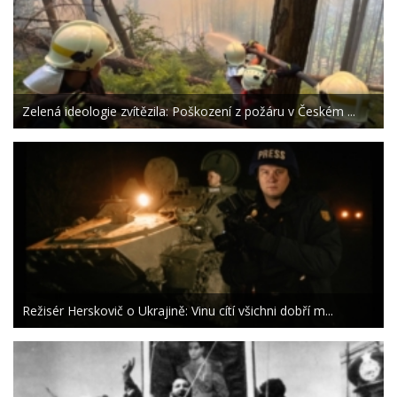
Zelená ideologie zvítězila: Poškození z požáru v Českém ...
Režisér Herskovič o Ukrajině: Vinu cítí všichni dobří m...