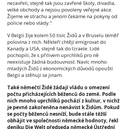
nezavřeli, stejně tak jsou zavřené školy, divadla,
velké obchody a nejsou povoleny veřejné akce.
Žijeme ve strachu a jenom čekáme na pokyny od
policie nebo vlády."
V Belgii žije kolem 50 tisíc Židů a v Bruselu téměř
polovina z nich. Někteří chtějí emigrovat do
Kanady a USA, stejně tak do Izraele. Lidé
pochopili, že s přílivem uprchlíků pro ně
neexistuje žádná budouvnost. Navíc mnoho
mladých Židů z ekonomických důvodů opouští
Belgii a stěhují se jinam.
Také němečtí Židé žádají vládu o omezení
počtu přicházejících běženců do země. Podle
nich mnoho uprchlíků pochází z kultur, v nichž
je pevně zakořeněna nenávist k Židům. Pokud
se počty běženců nesníží, bude stále těžší
obhájit ve společnosti německé hodnoty, řekl
deníku Die Welt předseda německé Ústřední