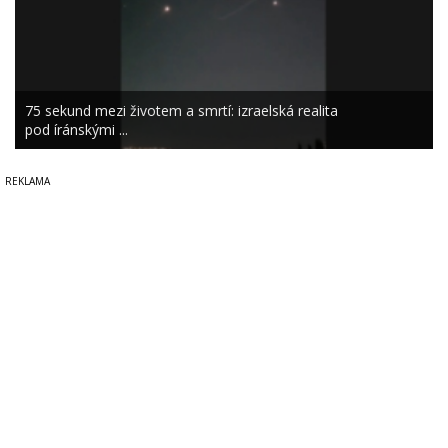
75 sekund mezi životem a smrtí: izraelská realita
pod íránskými ...