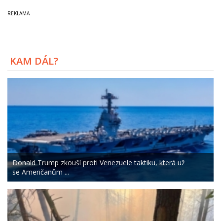
KAM DÁL?
Donald Trump zkouší proti Venezuele taktiku, která už
se Američanům ...