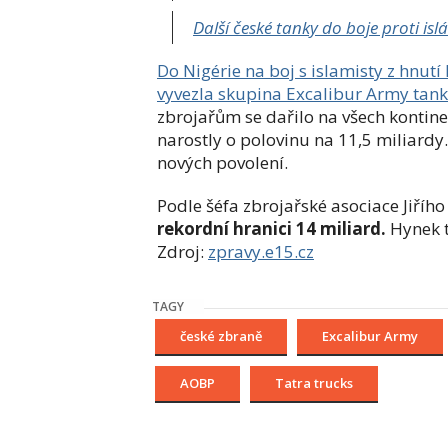
Další české tanky do boje proti i
Do Nigérie na boj s islamisty z hnut
vyvezla skupina Excalibur Army tan
zbrojařům se dařilo na všech kontinen
narostly o polovinu na 11,5 miliardy
nových povolení.
Podle šéfa zbrojařské asociace Jiřího
rekordní hranici 14 miliard.
Hynek t
Zdroj:
zpra
vy.e15.cz
TAGY
české zbraně
Excalibur Army
AOBP
Tatra trucks