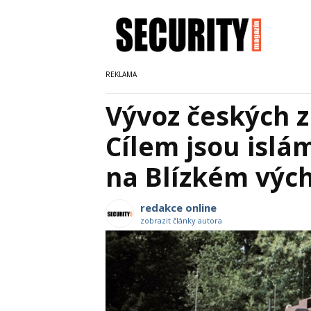
Vývoz českých z
Cílem jsou islám
na Blízkém vých
redakce online
zobrazit články autora