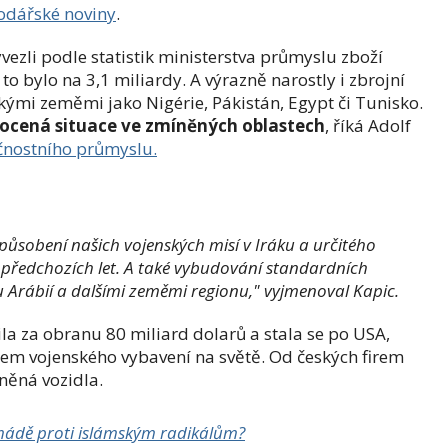
odářské noviny
.
vezli podle statistik ministerstva průmyslu zboží
to bylo na 3,1 miliardy. A výrazně narostly i zbrojní
kými zeměmi jako Nigérie, Pákistán, Egypt či Tunisko.
rocená situace ve zmíněných oblastech
, říká Adolf
čnostního průmyslu.
 působení našich vojenských misí v Iráku a určitého
 předchozích let. A také vybudování standardních
Arábií a dalšími zeměmi regionu," vyjmenoval Kapic.
la za obranu 80 miliard dolarů a stala se po USA,
em vojenského vybavení na světě. Od českých firem
rněná vozidla.
ádě proti islámským radikálům?