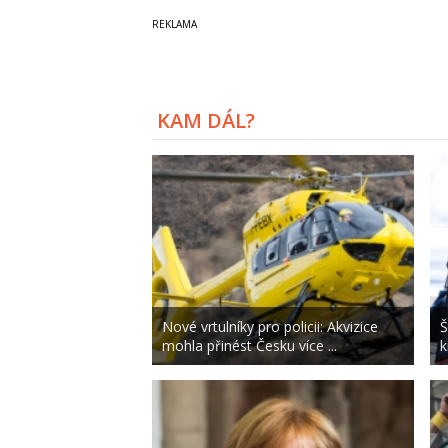
KAM DÁL?
Nové vrtulníky pro policii: Akvizice
Š
mohla přinést Česku více ...
k