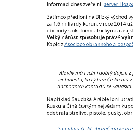
Informaci dnes zveřejnil
server Hosp
Zatímco předloni na Blízký východ vy
za 1,6 miliardy korun, v roce 2014 už 
obchody s okolními africkými a asijs
Velký nárůst způsobuje právě vyh
Kapic z
Asociace obranného a bezpe
"Ale vliv má i velmi dobrý dojem z
sentimentu, který tam Česko má z
obchodních kontaktů se Saúdskou 
Například Saudská Arábie loni utrati
Rusku a Číně čtvrtým největším kupc
odebrala střelivo, pistole, pušky, ob
Pomohou české zbraně irácké arm