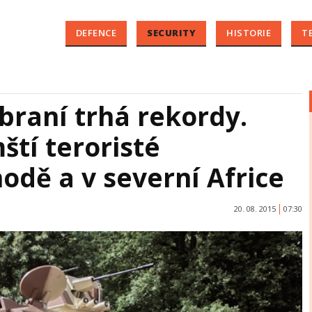
DEFENCE
SECURITY
HISTORIE
T
braní trhá rekordy.
ští teroristé
odě a v severní Africe
20. 08. 2015
07:30