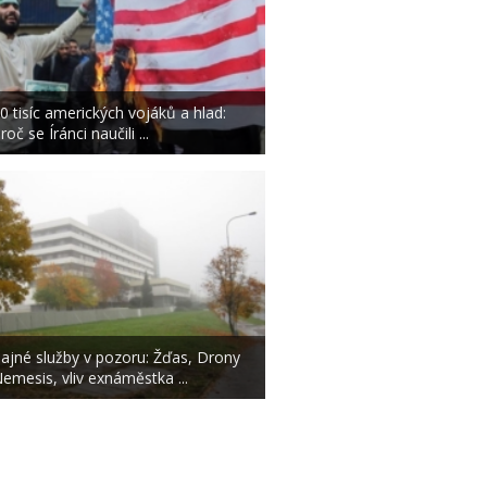
0 tisíc amerických vojáků a hlad:
roč se Íránci naučili ...
ajné služby v pozoru: Žďas, Drony
emesis, vliv exnáměstka ...