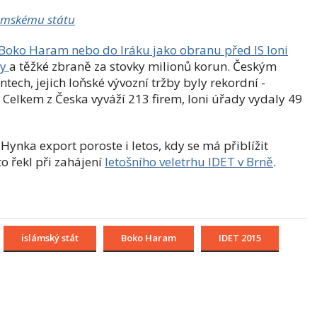
slámskému státu
í Boko Haram nebo do Iráku jako obranu před IS loni
ky
a těžké zbraně za stovky milionů korun. Českým
tech, jejich loňské vývozní tržby byly rekordní -
. Celkem z Česka vyváží 213 firem, loni úřady vydaly 49
 Hynka export poroste i letos, kdy se má přiblížit
o řekl při zahájení
letošního veletrhu IDET v Brně
.
islámský stát
Boko Haram
IDET 2015