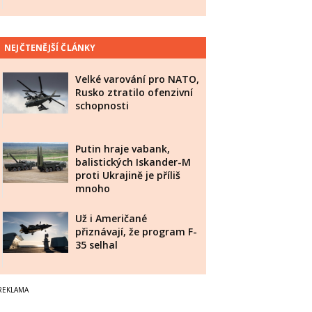
NEJČTENĚJŠÍ ČLÁNKY
Velké varování pro NATO,
Rusko ztratilo ofenzivní
schopnosti
Putin hraje vabank,
balistických Iskander-M
proti Ukrajině je příliš
mnoho
Už i Američané
přiznávají, že program F-
35 selhal