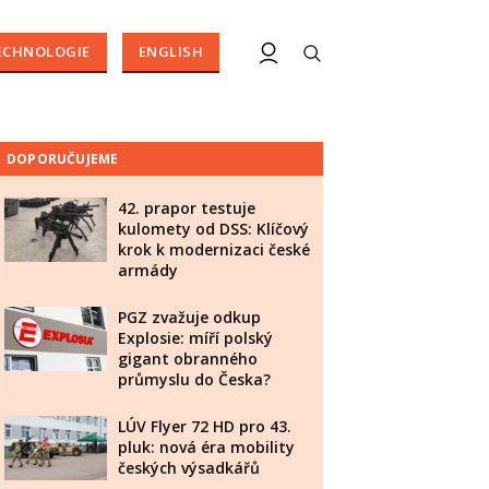
ECHNOLOGIE
ENGLISH
DOPORUČUJEME
42. prapor testuje
kulomety od DSS: Klíčový
krok k modernizaci české
armády
PGZ zvažuje odkup
Explosie: míří polský
gigant obranného
průmyslu do Česka?
LÚV Flyer 72 HD pro 43.
pluk: nová éra mobility
českých výsadkářů