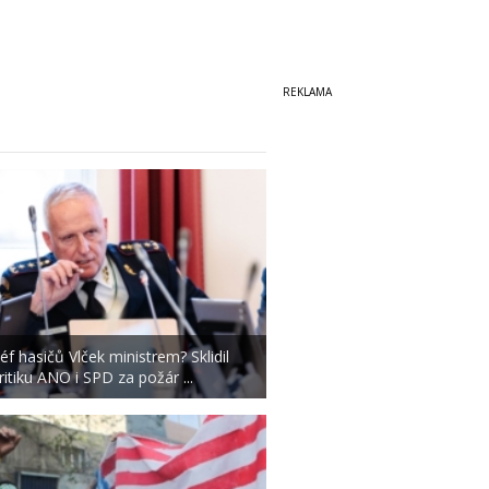
éf hasičů Vlček ministrem? Sklidil
ritiku ANO i SPD za požár ...