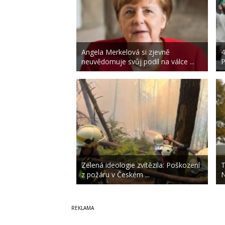
Angela Merkelová si zjevně
4
neuvědomuje svůj podíl na válce ...
P
Zelená ideologie zvítězila: Poškození
T
z požáru v Českém ...
N