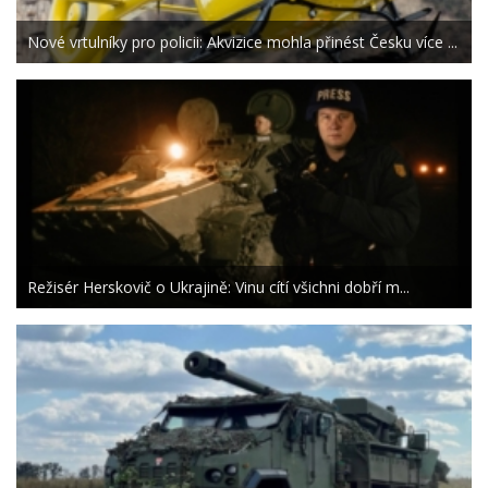
Nové vrtulníky pro policii: Akvizice mohla přinést Česku více ...
Režisér Herskovič o Ukrajině: Vinu cítí všichni dobří m...