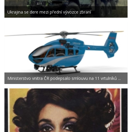
Ukrajina se dere mezi přední vývozce zbraní
Ministerstvo vnitra ČR podepsalo smlouvu na 11 vrtulníků ...