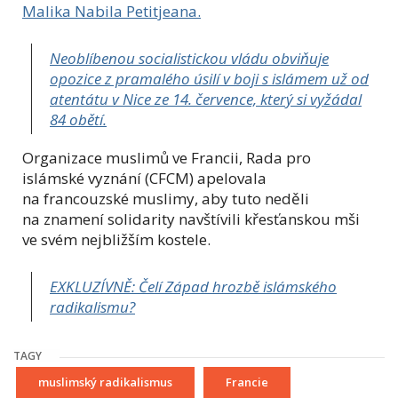
Malika Nabila Petitjeana.
Neoblíbenou socialistickou vládu obviňuje
opozice z pramalého úsilí v boji s islámem už od
atentátu v Nice ze 14. července, který si vyžádal
84 obětí.
Organizace muslimů ve Francii, Rada pro
islámské vyznání (CFCM) apelovala
na francouzské muslimy, aby tuto neděli
na znamení solidarity navštívili křesťanskou mši
ve svém nejbližším kostele.
EXKLUZÍVNĚ: Čelí Západ hrozbě islámského
radikalismu?
TAGY
muslimský radikalismus
Francie