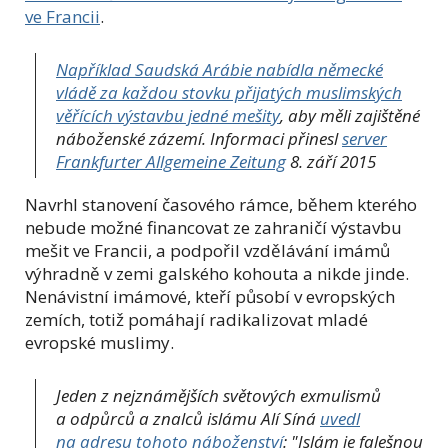
ve Francii
.
Například Saudská Arábie nabídla německé
vládě za každou stovku přijatých muslimských
věřících výstavbu jedné mešity
, aby měli zajištěné
náboženské zázemí. Informaci přinesl
server
Frankfurter Allgemeine Zeitung
8. září 2015
Navrhl stanovení časového rámce, během kterého
nebude možné financovat ze zahraničí výstavbu
mešit ve Francii, a podpořil vzdělávání imámů
výhradně v zemi galského kohouta a nikde jinde.
Nenávistní imámové, kteří působí v evropských
zemích, totiž pomáhají radikalizovat mladé
evropské muslimy.
Jeden z nejznámějších světových exmulismů
a odpůrců a znalců islámu Alí Síná
uvedl
na adresu tohoto náboženství
: "Islám je falešnou