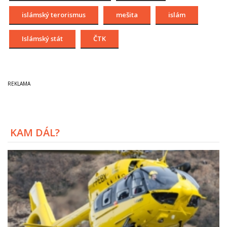
islámský terorismus
mešita
islám
Islámský stát
ČTK
KAM DÁL?