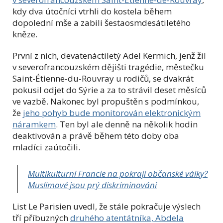
kdy dva útočníci vtrhli do kostela během
dopolední mše a zabili šestaosmdesátiletého
kněze.
První z nich, devatenáctiletý Adel Kermich, jenž žil
v severofrancouzském dějišti tragédie, městečku
Saint-Étienne-du-Rouvray u rodičů, se dvakrát
pokusil odjet do Sýrie a za to strávil deset měsíců
ve vazbě. Nakonec byl propuštěn s podmínkou,
že
jeho pohyb bude monitorován elektronickým
náramkem
. Ten byl ale denně na několik hodin
deaktivován a právě během této doby oba
mladíci zaútočili.
Multikulturní Francie na pokraji občanské války?
Muslimové jsou prý diskriminováni
List Le Parisien uvedl, že stále pokračuje výslech
tří příbuzných
druhého atentátníka, Abdela