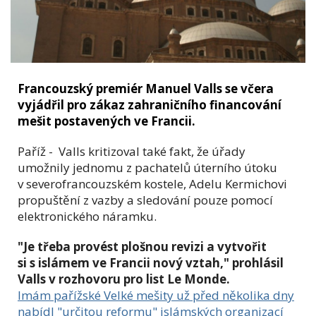
Francouzský premiér Manuel Valls se včera
vyjádřil pro zákaz zahraničního financování
mešit postavených ve Francii.
Paříž - Valls kritizoval také fakt, že úřady
umožnily jednomu z pachatelů úterního útoku
v severofrancouzském kostele, Adelu Kermichovi
propuštění z vazby a sledování pouze pomocí
elektronického náramku.
"Je třeba provést plošnou revizi a vytvořit
si s islámem ve Francii nový vztah," prohlásil
Valls v rozhovoru pro list Le Monde.
Imám pařížské Velké mešity už před několika dny
nabídl "určitou reformu" islámských organizací