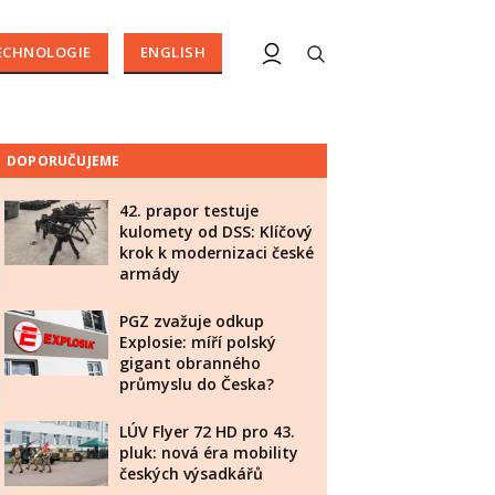
ECHNOLOGIE
ENGLISH
DOPORUČUJEME
42. prapor testuje
kulomety od DSS: Klíčový
krok k modernizaci české
armády
PGZ zvažuje odkup
Explosie: míří polský
gigant obranného
průmyslu do Česka?
LÚV Flyer 72 HD pro 43.
pluk: nová éra mobility
českých výsadkářů