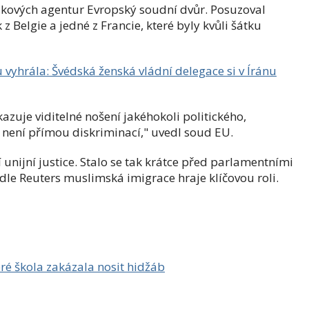
skových agentur Evropský soudní dvůr. Posuzoval
z Belgie a jedné z Francie, které byly kvůli šátku
u vyhrála: Švédská ženská vládní delegace si v Íránu
kazuje viditelné nošení jakéhokoli politického,
 není přímou diskriminací," uvedl soud EU.
unijní justice. Stalo se tak krátce před parlamentními
le Reuters muslimská imigrace hraje klíčovou roli.
ré škola zakázala nosit hidžáb