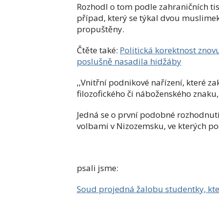
Rozhodl o tom podle zahraničních ti
případ, který se týkal dvou muslimek 
propuštěny.
Čtěte také:
Politická korektnost znov
poslušně nasadila hidžáby
,,Vnitřní podnikové nařízení, které za
filozofického či náboženského znaku,
Jedná se o první podobné rozhodnutí 
volbami v Nizozemsku, ve kterých pod
psali jsme:
Soud projedná žalobu studentky, kte