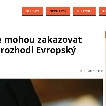
DEFENCE
SECURITY
HISTORIE
T
é mohou zakazovat
 rozhodl Evropský
14. 03. 2017
11:30