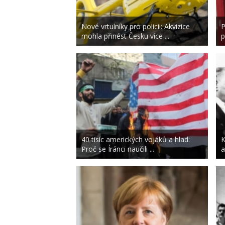
Nové vrtulníky pro policii: Akvizice
P
mohla přinést Česku více ...
p
40 tisíc amerických vojáků a hlad:
K
Proč se Íránci naučili ...
a