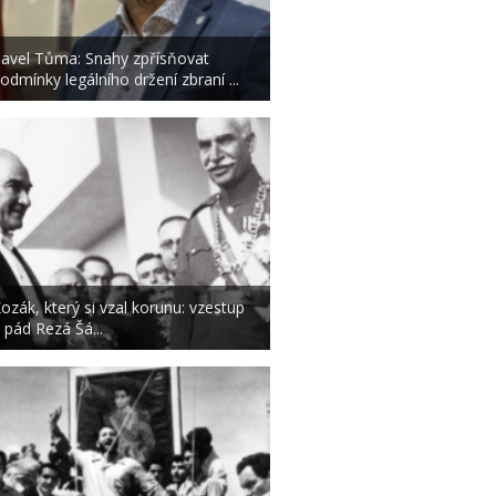
avel Tůma: Snahy zpřísňovat
odmínky legálního držení zbraní ...
ozák, který si vzal korunu: vzestup
 pád Rezá Šá...