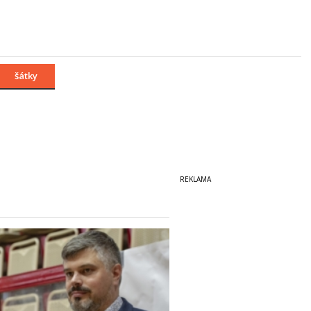
šátky