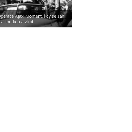
perace Ajax: Moment, kdy se šáh
tal loutkou a ztratil ...
|
|
O NÁS
AUTOŘI
ETICKÝ KO