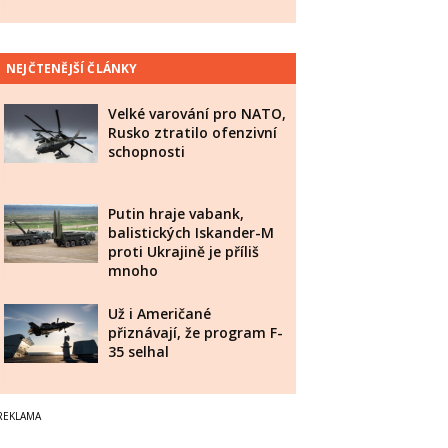
NEJČTENĚJŠÍ ČLÁNKY
Velké varování pro NATO,
Rusko ztratilo ofenzivní
schopnosti
Putin hraje vabank,
balistických Iskander-M
proti Ukrajině je příliš
mnoho
Už i Američané
přiznávají, že program F-
35 selhal