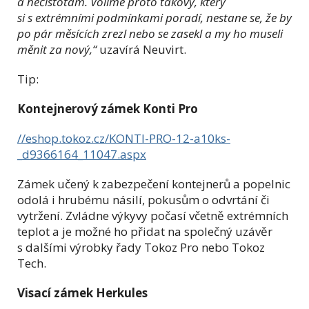
a nečistotám. Volíme proto takový, který
si s extrémními podmínkami poradí, nestane se, že by
po pár měsících zrezl nebo se zasekl a my ho museli
měnit za nový,“
uzavírá Neuvirt.
Tip:
Kontejnerový zámek Konti Pro
//eshop.tokoz.cz/KONTI-PRO-12-a10ks-
_d9366164_11047.aspx
Zámek učený k zabezpečení kontejnerů a popelnic
odolá i hrubému násilí, pokusům o odvrtání či
vytržení. Zvládne výkyvy počasí včetně extrémních
teplot a je možné ho přidat na společný uzávěr
s dalšími výrobky řady Tokoz Pro nebo Tokoz
Tech.
Visací zámek Herkules