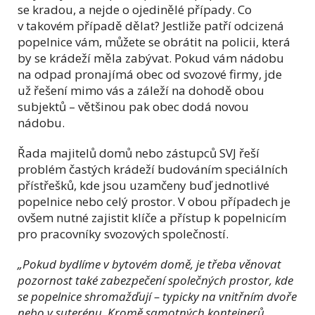
se kradou, a nejde o ojedinělé případy. Co
v takovém případě dělat? Jestliže patří odcizená
popelnice vám, můžete se obrátit na policii, která
by se krádeží měla zabývat. Pokud vám nádobu
na odpad pronajímá obec od svozové firmy, jde
už řešení mimo vás a záleží na dohodě obou
subjektů – většinou pak obec dodá novou
nádobu.
Řada majitelů domů nebo zástupců SVJ řeší
problém častých krádeží budováním speciálních
přístřešků, kde jsou uzamčeny buď jednotlivé
popelnice nebo celý prostor. V obou případech je
ovšem nutné zajistit klíče a přístup k popelnicím
pro pracovníky svozových společností.
„Pokud bydlíme v bytovém domě, je třeba věnovat
pozornost také zabezpečení společných prostor, kde
se popelnice shromažďují – typicky na vnitřním dvoře
nebo v suterénu. Kromě samotných kontejnerů