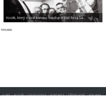
Kozák, který si vzal korunu: vzestup a pád Rezá Šá...
|
|
|
|
|
|
O NÁS
AUTOŘI
ETICKÝ KODEX
KONTAKTY
PŘEDPLATNÉ
REKLAMA
GDPR