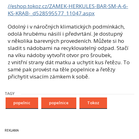
//eshop.tokoz.cz/ZAMEK-HERKULES-BAR-SM-A-6-
KS-KRAB-_d528595577_11047.aspx
Odolný i v náročných klimatických podmínkách,
odolá hrubému násilí i předvrtání. Je dostupný
v několika barevných provedeních. Můžete si ho
sladit s nádobami na recyklovatelný odpad. Stačí
na víku nádoby vytvořit otvor pro šroubek,
z vnitřní strany dát matku a uchytit kus řetězu. To
samé pak provést na těle popelnice a řetězy
přichytit visacím zámkem k sobě.
TAGY
popelnic
popelnice
Tokoz