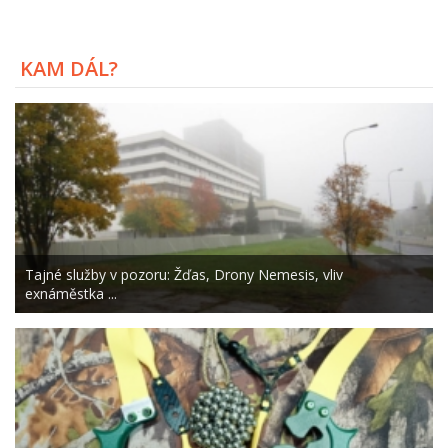
KAM DÁL?
Tajné služby v pozoru: Žďas, Drony Nemesis, vliv
exnáměstka ...