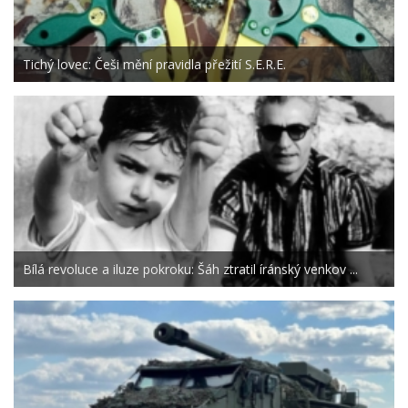
Tichý lovec: Češi mění pravidla přežití S.E.R.E.
Bílá revoluce a iluze pokroku: Šáh ztratil íránský venkov ...