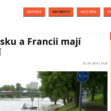
DEFENCE
SECURITY
HISTORIE
T
sku a Francii mají
í
02. 06. 2016
10:30