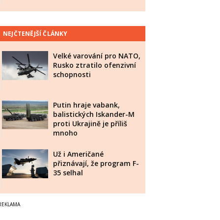
NEJČTENĚJŠÍ ČLÁNKY
Velké varování pro NATO,
Rusko ztratilo ofenzivní
schopnosti
Putin hraje vabank,
balistických Iskander-M
proti Ukrajině je příliš
mnoho
Už i Američané
přiznávají, že program F-
35 selhal