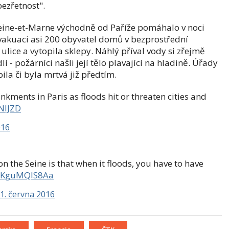
ezřetnost".
ine-et-Marne východně od Paříže pomáhalo v noci
evakuaci asi 200 obyvatel domů v bezprostřední
 ulice a vytopila sklepy. Náhlý příval vody si zřejmě
í - požárníci našli její tělo plavající na hladině. Úřady
ila či byla mrtvá již předtím.
kments in Paris as floods hit or threaten cities and
NlJZD
016
n the Seine is that when it floods, you have to have
m/KguMQIS8Aa
1. června 2016