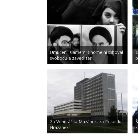
Umučeni islámem: Chomejní sliboval
D
svobodu a zavedl ter...
p
Za Vondráčka Mazánek, za Posoldu
Š
Hrazánek
k