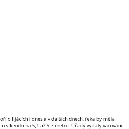
í o lijácích i dnes a v dalších dnech, řeka by měla
 o víkendu na 5,1 až 5,7 metru. Úřady vydaly varování,