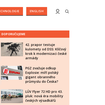
ECHNOLOGIE
ENGLISH
DOPORUČUJEME
42. prapor testuje
kulomety od DSS: Klíčový
krok k modernizaci české
armády
PGZ zvažuje odkup
Explosie: míří polský
gigant obranného
průmyslu do Česka?
LÚV Flyer 72 HD pro 43.
pluk: nová éra mobility
českých výsadkářů