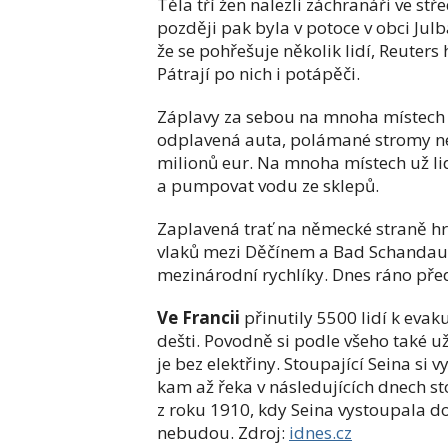
Těla tří žen nalezli záchranáři ve s
později pak byla v potoce v obci Jul
že se pohřešuje několik lidí, Reuters
Pátrají po nich i potápěči.
Záplavy za sebou na mnoha místech 
odplavená auta, polámané stromy ne
milionů eur. Na mnoha místech už li
a pumpovat vodu ze sklepů.
Zaplavená trať na německé straně hr
vlaků mezi Děčínem a Bad Schandau.
mezinárodní rychlíky. Dnes ráno př
Ve Francii
přinutily 5500 lidí k eva
dešti. Povodně si podle všeho také u
je bez elektřiny.
Stoupající Seina si 
kam až řeka v následujících dnech s
z roku 1910, kdy Seina vystoupala d
nebudou.
Zdroj:
idnes.cz