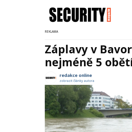
Záplavy v Bavor
nejméně 5 obět
redakce online
zobrazit články autora