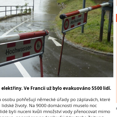
z elektřiny. Ve Francii už bylo evakuováno 5500 lidí.
u osobu pohřešují německé úřady po záplavách, které
ři lidské životy. Na 9000 domácností muselo noc
í lidé byli nuceni kvůli množství vody přenocovat mimo