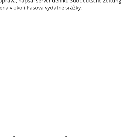
oprava, napsal server deníku Süddeutsche Zeitung.
éna v okolí Pasova vydatné srážky.