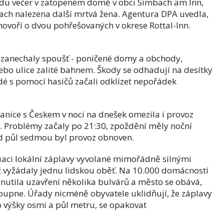
tředu večer v zatopeném domě v obci Simbach am Inn,
bach nalezena další mrtvá žena. Agentura DPA uvedla,
 hovoří o dvou pohřešovaných v okrese Rottal-Inn.
zanechaly spoušť - poničené domy a obchody,
bo ulice zalité bahnem. Škody se odhadují na desítky
dé s pomocí hasičů začali odklízet nepořádek
anice s Českem v noci na dnešek omezila i provoz
 Problémy začaly po 21:30, zpoždění měly noční
ed půl sedmou byl provoz obnoven.
kuaci lokální záplavy vyvolané mimořádně silnými
ž vyžádaly jednu lidskou oběť.
Na 10.000 domácností
vynutila uzavření několika bulvárů a město se obává,
toupne. Úřady nicméně obyvatele uklidňují, že záplavy
o výšky osmi a půl metru, se opakovat