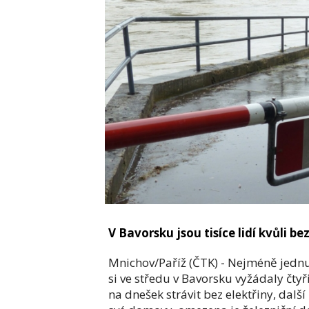
V Bavorsku jsou tisíce lidí kvůli be
Mnichov/Paříž (ČTK) - Nejméně jedn
si ve středu v Bavorsku vyžádaly čty
na dnešek strávit bez elektřiny, dalš