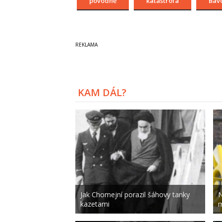
povodně
katastrofa
Bav
KAM DÁL?
Jak Chomejní porazil šáhovy tanky
N
kazetami
m