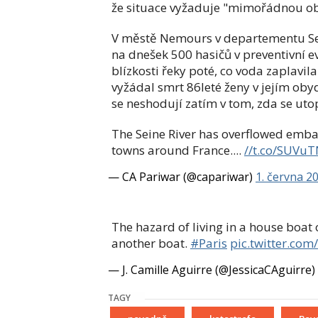
že situace vyžaduje "mimořádnou ob
V městě Nemours v departementu Se
na dnešek 500 hasičů v preventivní 
blízkosti řeky poté, co voda zaplavila
vyžádal smrt 86leté ženy v jejím obydl
se neshodují zatím v tom, zda se utop
The Seine River has overflowed emban
towns around France....
//t.co/SUVuT
— CA Pariwar (@capariwar)
1. června 2
The hazard of living in a house boat o
another boat.
#Paris
pic.twitter.co
— J. Camille Aguirre (@JessicaCAguirre)
TAGY