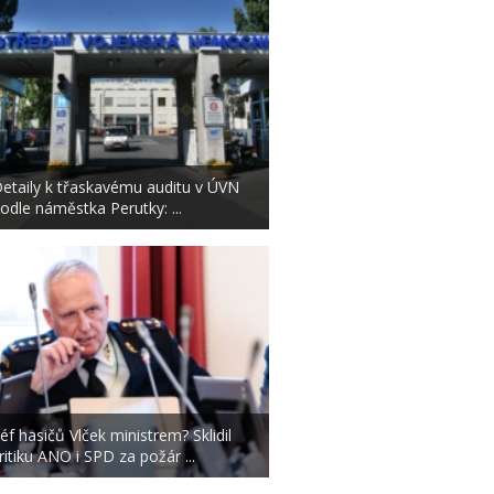
etaily k třaskavému auditu v ÚVN
odle náměstka Perutky: ...
éf hasičů Vlček ministrem? Sklidil
ritiku ANO i SPD za požár ...