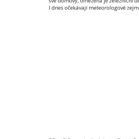
své domovy, omezena je železniční d
I dnes očekávají meteorologové zejm