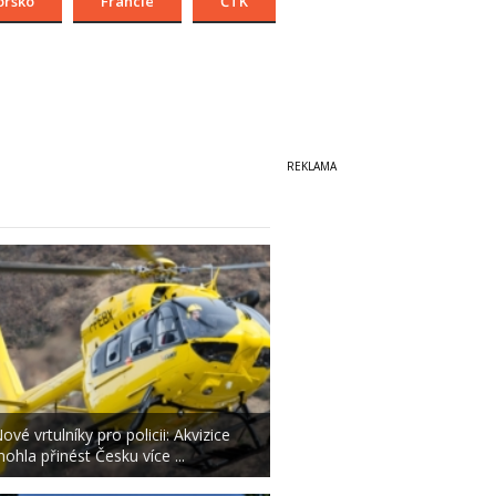
orsko
Francie
ČTK
ové vrtulníky pro policii: Akvizice
ohla přinést Česku více ...