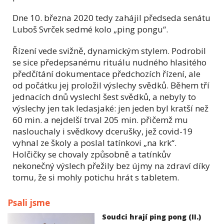
Dne 10. března 2020 tedy zahájil předseda senátu
Luboš Svrček sedmé kolo „ping pongu“.
Řízení vede svižně, dynamickým stylem. Podrobil
se sice předepsanému rituálu nudného hlasitého
předčítání dokumentace předchozích řízení, ale
od počátku jej proložil výslechy svědků. Během tří
jednacích dnů vyslechl šest svědků, a nebyly to
výslechy jen tak ledasjaké: jen jeden byl kratší než
60 min. a nejdelší trval 205 min. přičemž mu
naslouchaly i svědkovy dcerušky, jež covid-19
vyhnal ze školy a poslal tatínkovi „na krk“.
Holčičky se chovaly způsobně a tatínkův
nekonečný výslech přežily bez újmy na zdraví díky
tomu, že si mohly potichu hrát s tabletem.
Psali jsme
Soudci hrají ping pong (II.)