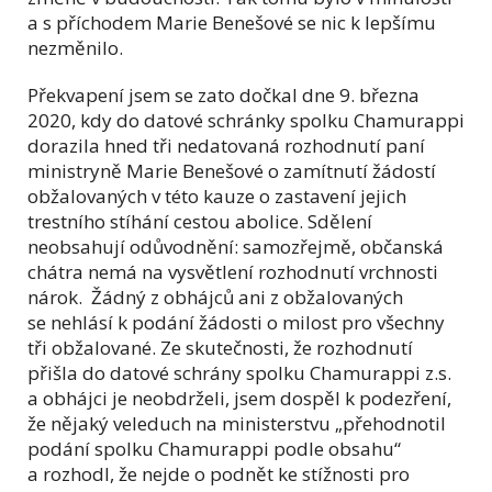
a s příchodem Marie Benešové se nic k lepšímu
nezměnilo.
Překvapení jsem se zato dočkal dne 9. března
2020, kdy do datové schránky spolku Chamurappi
dorazila hned tři nedatovaná rozhodnutí paní
ministryně Marie Benešové o zamítnutí žádostí
obžalovaných v této kauze o zastavení jejich
trestního stíhání cestou abolice. Sdělení
neobsahují odůvodnění: samozřejmě, občanská
chátra nemá na vysvětlení rozhodnutí vrchnosti
nárok. Žádný z obhájců ani z obžalovaných
se nehlásí k podání žádosti o milost pro všechny
tři obžalované. Ze skutečnosti, že rozhodnutí
přišla do datové schrány spolku Chamurappi z.s.
a obhájci je neobdrželi, jsem dospěl k podezření,
že nějaký veleduch na ministerstvu „přehodnotil
podání spolku Chamurappi podle obsahu“
a rozhodl, že nejde o podnět ke stížnosti pro