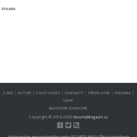
|
|
|
|
|
|
O NÁS
AUTOŘI
ETICKÝ KODEX
KONTAKTY
PŘEDPLATNÉ
REKLAMA
GDPR
NASTAVENÍ SOUKROMÍ
Copyright © 2014-2026
SecurityMagazin.cz
Vydavatelem zpravodajského webu SECURITY MAGAZÍN je společnost