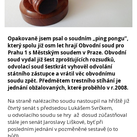
Opakovaně jsem psal o soudním „ping pongu“,
který spolu již osm let hrají Obvodní soud pro
Prahu 1 s Městským soudem v Praze. Obvodní
soud vydal již šest zprošťujících rozsudků,
odvolací soud šestkrát vyhověl odvolání
státního zástupce a vrátil věc obvodnímu
soudu zpět. Předmětem trestního stíhání je
jednání obžalovaných, které proběhlo v r.2008.
Na straně nalézacího soudu nastoupil na hřiště již
čtvrtý senát s předsedou Lukášem Svrčkem,
u odvolacího soudu se hry až dosud zúčastňoval
stále jen senát Jaroslavy Liškové, byť při
posledním jednání v pozměněné sestavě (o to
hůř!).