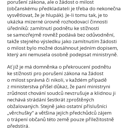
porušení zákona, ale o žádost o milost
(občanskému předkladateli je třeba do nekonečna
vysvětlovat, že je hlupák). Je-li tomu tak, je to
ukázka mizerné úrovně rozhodovací činnosti
úředníků: zamítnutí podnětu ke stížnosti
se samozřejmě rovněž podává bez odůvodnění,
takže stejného výsledku jako zamítnutím žádosti
o milost bylo možné dosáhnout jedním dopisem,
který ani nemusela osobně podepsat ministryně.
Ať již je má domněnka o překroucení podnětu
ke stížnosti pro porušení zákona na žádost
o milost správná či nikoli, v každém případě
z ministerstva přišel důkaz, že paní ministryni
zrůdnost chování soudců nevzrušuje a klidnou ji
nechává strádání šestkrát zproštěných
obžalovaných. Stejně jako ostatní příslušníci
„věrchušky“ a většina jejích předchůdců zájem
o trápení občanů této země pouze příležitostně
předstírá.