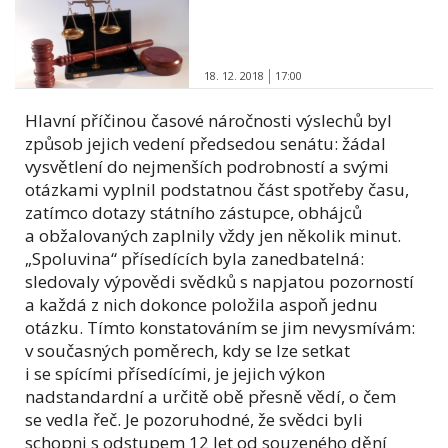
18. 12. 2018
17:00
Hlavní příčinou časové náročnosti výslechů byl
způsob jejich vedení předsedou senátu: žádal
vysvětlení do nejmenších podrobností a svými
otázkami vyplnil podstatnou část spotřeby času,
zatímco dotazy státního zástupce, obhájců
a obžalovaných zaplnily vždy jen několik minut.
„Spoluvina“ přísedících byla zanedbatelná:
sledovaly výpovědi svědků s napjatou pozorností
a každá z nich dokonce položila aspoň jednu
otázku. Tímto konstatováním se jim nevysmívám:
v současných poměrech, kdy se lze setkat
i se spícími přísedícími, je jejich výkon
nadstandardní a určitě obě přesně vědí, o čem
se vedla řeč. Je pozoruhodné, že svědci byli
schopni s odstupem 12 let od souzeného dění