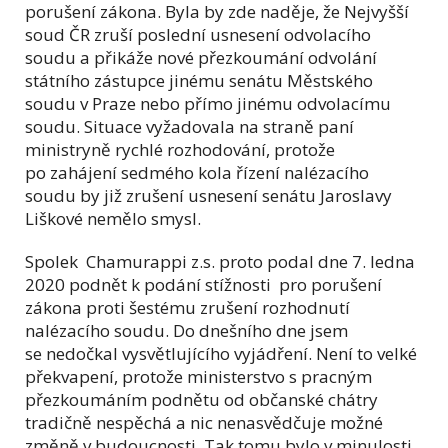
porušení zákona. Byla by zde naděje, že Nejvyšší
soud ČR zruší poslední usnesení odvolacího
soudu a přikáže nové přezkoumání odvolání
státního zástupce jinému senátu Městského
soudu v Praze nebo přímo jinému odvolacímu
soudu. Situace vyžadovala na straně paní
ministryně rychlé rozhodování, protože
po zahájení sedmého kola řízení nalézacího
soudu by již zrušení usnesení senátu Jaroslavy
Liškové nemělo smysl.
Spolek Chamurappi z.s. proto podal dne 7. ledna
2020 podnět k podání stížnosti pro porušení
zákona proti šestému zrušení rozhodnutí
nalézacího soudu. Do dnešního dne jsem
se nedočkal vysvětlujícího vyjádření. Není to velké
překvapení, protože ministerstvo s pracným
přezkoumáním podnětu od občanské chátry
tradičně nespěchá a nic nenasvědčuje možné
změně v budoucnosti. Tak tomu bylo v minulosti