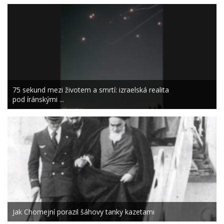
75 sekund mezi životem a smrtí: izraelská realita
pod íránskými ...
Jak Chomejní porazil šáhovy tanky kazetami