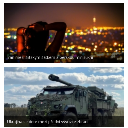
Írán mezi šíitským šátkem a perskou minisukní
Ukrajina se dere mezi přední vývozce zbraní