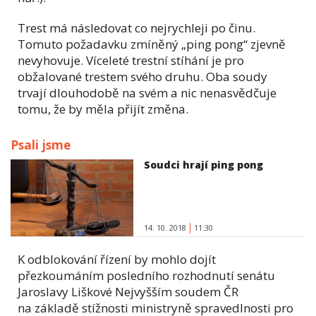
Trest má následovat co nejrychleji po činu.
Tomuto požadavku zmíněný „ping pong“ zjevně
nevyhovuje. Víceleté trestní stíhání je pro
obžalované trestem svého druhu. Oba soudy
trvají dlouhodobě na svém a nic nenasvědčuje
tomu, že by měla přijít změna.
Psali jsme
Soudci hrají ping pong
14. 10. 2018
11:30
K odblokování řízení by mohlo dojít
přezkoumáním posledního rozhodnutí senátu
Jaroslavy Liškové Nejvyšším soudem ČR
na základě stížnosti ministryně spravedlnosti pro