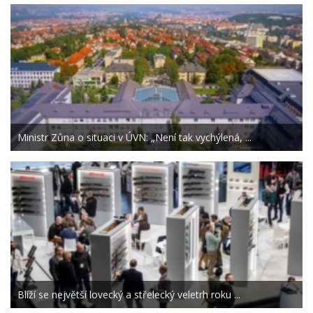
Ministr Zůna o situaci v ÚVN: „Není tak vychýlená, ...
Blíží se největší lovecký a střelecký veletrh roku ...