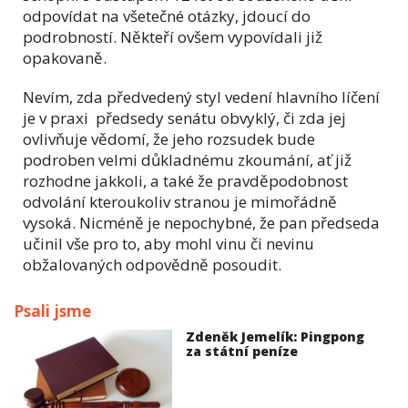
odpovídat na všetečné otázky, jdoucí do
podrobností. Někteří ovšem vypovídali již
opakovaně.
Nevím, zda předvedený styl vedení hlavního líčení
je v praxi předsedy senátu obvyklý, či zda jej
ovlivňuje vědomí, že jeho rozsudek bude
podroben velmi důkladnému zkoumání, ať již
rozhodne jakkoli, a také že pravděpodobnost
odvolání kteroukoliv stranou je mimořádně
vysoká. Nicméně je nepochybné, že pan předseda
učinil vše pro to, aby mohl vinu či nevinu
obžalovaných odpovědně posoudit.
Psali jsme
Zdeněk Jemelík: Pingpong
za státní peníze