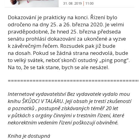
31. 08. 2019
11:00
Dokazování je prakticky na konci. Řízení bylo
odročeno na dny 25. a 26. března 2020. Je velmi
pravděpodobné, že hned 25. března předseda
senátu prohlásí dokazování za ukončené a vyzve
k závěrečným řečem. Rozsudek pak již bude
na dosah. Pokud se žádná strana neodvolá, bude
to velký svátek, neboť skončí ostudný „ping pong“.
Na to, že se tak stane, bych se ale nesázel.
==========================================
Internetové vydavatelství Bez vydavatele vydalo mou
knihu ŠK
Ů
DCI V TALÁRU. Její obsah je trestí zkušeností
a poznatků , postupně získávaných téměř 20 let
v půtkách s orgány činnými v trestním řízení, které
nekorektním vedením řízení poškozují obviněné.
Kniha je dostupná