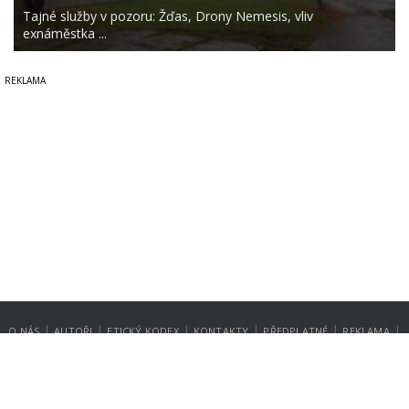
Tajné služby v pozoru: Žďas, Drony Nemesis, vliv
exnáměstka ...
|
|
|
|
|
|
O NÁS
AUTOŘI
ETICKÝ KODEX
KONTAKTY
PŘEDPLATNÉ
REKLAMA
GDPR
NASTAVENÍ SOUKROMÍ
Copyright © 2014-2026
SecurityMagazin.cz