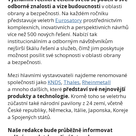
odborné znalosti a vize budoucnosti
v oblasti
obrany a bezpečnosti. Na každém ročníku
představuje veletrh
Eurosatory
prostřednictvím
komplexních, inovativních a perspektivních návrhů
více než 500 nových řešení. Nabízí tak
institucionálním a odborným návštěvníkům
nejširší škálu řešení a služeb, čímž jim poskytuje
možnost posílit své schopnosti v oblasti obrany
a bezpečnosti.
Mezi hlavními vystavovateli najdeme renomované
společnosti jako
KNDS
,
Thales
,
Rheinmetall
a mnoho dalších, které
představí své nejnovější
produkty a technologie.
Kromě toho se veletrhu
zúčastní také národní pavilony z 24 zemí, včetně
České republiky, Německa, Itálie, Japonska, Koreje
a Spojených států.
Naše redakce bude průběžně informovat