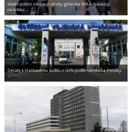
Vládní politici odsuzují výroky generála Vlčka. Navazují
na kritiku ...
Detaily k třaskavému auditu v ÚVN podle náměstka Perutky:
...