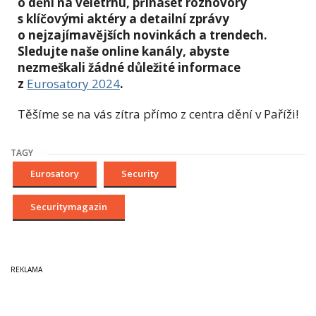
o dění na veletrhu, přinášet rozhovory
s klíčovými aktéry a detailní zprávy
o nejzajímavějších novinkách a trendech.
Sledujte naše online kanály, abyste
nezmeškali žádné důležité informace
z
Eurosatory 2024
.
Těšíme se na vás zítra přímo z centra dění v Paříži!
TAGY
Eurosatory
Security
Securitymagazin