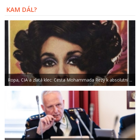
KAM DÁL?
Ropa, CIA a zlatá klec: Cesta Mohammada Rezy k absolutní ...