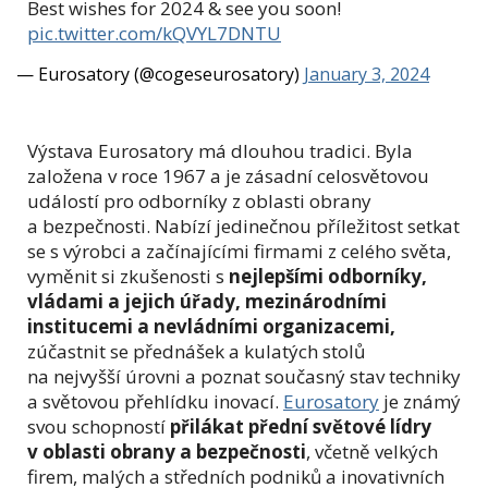
Best wishes for 2024 & see you soon!
pic.twitter.com/kQVYL7DNTU
— Eurosatory (@cogeseurosatory)
January 3, 2024
Výstava Eurosatory má dlouhou tradici. Byla
založena v roce 1967 a je zásadní celosvětovou
událostí pro odborníky z oblasti obrany
a bezpečnosti. Nabízí jedinečnou příležitost setkat
se s výrobci a začínajícími firmami z celého světa,
vyměnit si zkušenosti s
nejlepšími odborníky,
vládami a jejich úřady, mezinárodními
institucemi a nevládními organizacemi,
zúčastnit se přednášek a kulatých stolů
na nejvyšší úrovni a poznat současný stav techniky
a světovou přehlídku inovací.
Eurosatory
je známý
svou schopností
přilákat přední světové lídry
v oblasti obrany a bezpečnosti
, včetně velkých
firem, malých a středních podniků a inovativních