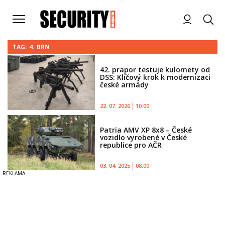
TAG: 4. BRN
42. prapor testuje kulomety od
DSS: Klíčový krok k modernizaci
české armády
22. 07. 2026
10:00
Patria AMV XP 8x8 – České
vozidlo vyrobené v České
republice pro AČR
03. 04. 2025
08:00