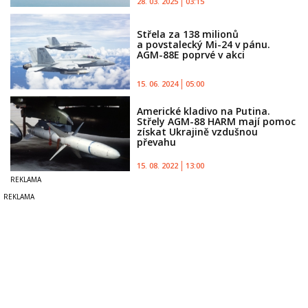
28. 03. 2025
03:15
Střela za 138 milionů
a povstalecký Mi-24 v pánu.
AGM-88E poprvé v akci
15. 06. 2024
05:00
Americké kladivo na Putina.
Střely AGM-88 HARM mají pomoc
získat Ukrajině vzdušnou
převahu
15. 08. 2022
13:00