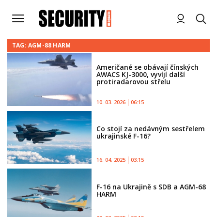
TAG: AGM-88 HARM
Američané se obávají čínských
AWACS KJ-3000, vyvíjí další
protiradarovou střelu
10. 03. 2026
06:15
Co stojí za nedávným sestřelem
ukrajinské F-16?
16. 04. 2025
03:15
F-16 na Ukrajině s SDB a AGM-68
HARM