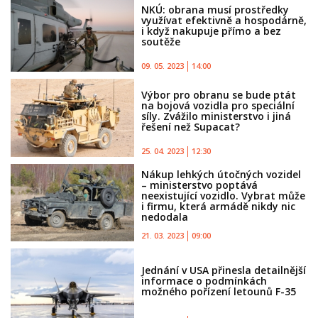
NKÚ: obrana musí prostředky
využívat efektivně a hospodárně,
i když nakupuje přímo a bez
soutěže
09. 05. 2023
14:00
Výbor pro obranu se bude ptát
na bojová vozidla pro speciální
síly. Zvážilo ministerstvo i jiná
řešení než Supacat?
25. 04. 2023
12:30
Nákup lehkých útočných vozidel
– ministerstvo poptává
neexistující vozidlo. Vybrat může
i firmu, která armádě nikdy nic
nedodala
21. 03. 2023
09:00
Jednání v USA přinesla detailnější
informace o podmínkách
možného pořízení letounů F-35