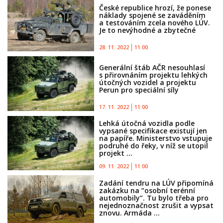
České republice hrozí, že ponese
náklady spojené se zaváděním
a testováním zcela nového LÚV.
Je to nevýhodné a zbytečné
28. 11. 2022
11:00
Generální štáb AČR nesouhlasí
s přirovnáním projektu lehkých
útočných vozidel a projektu
Perun pro speciální síly
17. 11. 2022
11:00
Lehká útočná vozidla podle
vypsané specifikace existují jen
na papíře. Ministerstvo vstupuje
podruhé do řeky, v níž se utopil
projekt ...
09. 11. 2022
11:00
Zadání tendru na LÚV připomíná
zakázku na ”osobní terénní
automobily”. Tu bylo třeba pro
nejednoznačnost zrušit a vypsat
znovu. Armáda ...