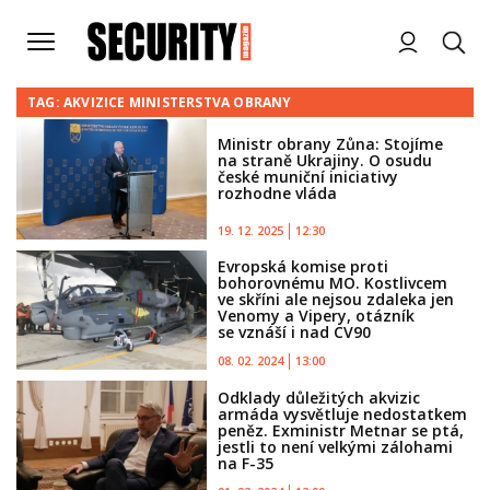
TAG: AKVIZICE MINISTERSTVA OBRANY
Ministr obrany Zůna: Stojíme
na straně Ukrajiny. O osudu
české muniční iniciativy
rozhodne vláda
19. 12. 2025
12:30
Evropská komise proti
bohorovnému MO. Kostlivcem
ve skříni ale nejsou zdaleka jen
Venomy a Vipery, otázník
se vznáší i nad CV90
08. 02. 2024
13:00
Odklady důležitých akvizic
armáda vysvětluje nedostatkem
peněz. Exministr Metnar se ptá,
jestli to není velkými zálohami
na F-35