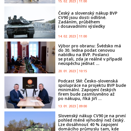
15. 02. 2023
11:00
Český a slovenský nákup BVP
CV90 jsou dosti odlišné.
Zadáním, průběhem
i dosavadními výsledky
14. 02. 2023
11:00
Výbor pro obranu: Švédsko má
do 30. ledna podat cenovou
nabídku na BVP. Poslanci
se ptali, zda je reálné v případě
neúspěchu jednat ...
20. 01. 2023
10:15
Podcast SM: Česko-slovenská
spolupráce na projektu BVP bude
minimální. Zapojení českých
firem bude zasmluvněno až
po nákupu, říká Jiří ...
13. 01. 2023
09:00
Slovenský nákup CV90 je na první
pohled méně výhodný než český.
Lze dosáhnout 40 % zapojení
domácího průmyslu tam, kde