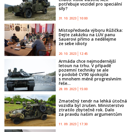
potřebuje vozidel pro speciální
síly?
31. 10. 2023
10:00
Místopředseda výboru Růžička:
Dejte zakázku na LÚV panu
Sauerovi přímo a nedělejme
ze sebe idioty
20. 10. 2023
12:45
Armáda chce nejmodernější
letoun na trhu. V případě
pozemní techniky se ale
v podobě CV90 spokojila
s mnohem méně progresívním
řeše...
28. 09. 2023
15:00
Zmatečný tendr na lehká útočná
vozidla byl zrušen. Ministerstvo
ztratilo zbytečně rok. Dalo
za pravdu našim argumentům
11. 09. 2023
17:30