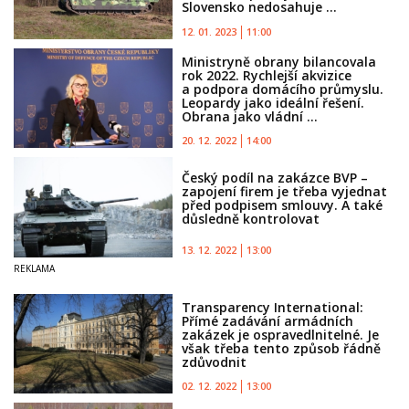
Slovensko nedosahuje ...
12. 01. 2023
11:00
Ministryně obrany bilancovala
rok 2022. Rychlejší akvizice
a podpora domácího průmyslu.
Leopardy jako ideální řešení.
Obrana jako vládní ...
20. 12. 2022
14:00
Český podíl na zakázce BVP –
zapojení firem je třeba vyjednat
před podpisem smlouvy. A také
důsledně kontrolovat
13. 12. 2022
13:00
Transparency International:
Přímé zadávání armádních
zakázek je ospravedlnitelné. Je
však třeba tento způsob řádně
zdůvodnit
02. 12. 2022
13:00