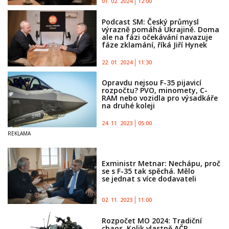
01. 02. 2024
12:00
Podcast SM: Český průmysl
výrazně pomáhá Ukrajině. Doma
ale na fázi očekávání navazuje
fáze zklamání, říká Jiří Hynek
22. 01. 2024
11:30
Opravdu nejsou F-35 pijavicí
rozpočtu? PVO, minomety, C-
RAM nebo vozidla pro výsadkáře
na druhé koleji
24. 11. 2023
05:00
Exministr Metnar: Nechápu, proč
se s F-35 tak spěchá. Mělo
se jednat s více dodavateli
02. 11. 2023
11:00
Rozpočet MO 2024: Tradiční
chaos. Kolik vlastně AČR