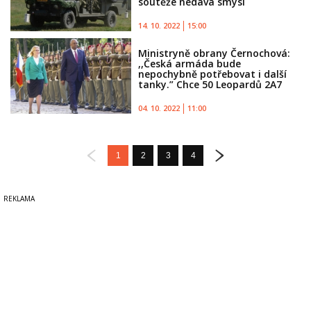
soutěže nedává smysl
14. 10. 2022
15:00
Ministryně obrany Černochová:
,,Česká armáda bude
nepochybně potřebovat i další
tanky.” Chce 50 Leopardů 2A7
04. 10. 2022
11:00
1
2
3
4