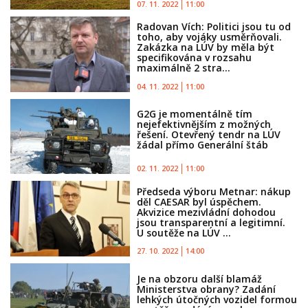
07. 11. 2022
11:00
Radovan Vích: Politici jsou tu od
toho, aby vojáky usměrňovali.
Zakázka na LÚV by měla být
specifikována v rozsahu
maximálně 2 stra...
04. 11. 2022
11:00
G2G je momentálně tím
nejefektivnějším z možných
řešení. Otevřený tendr na LÚV
žádal přímo Generální štáb
02. 11. 2022
11:00
Předseda výboru Metnar: nákup
děl CAESAR byl úspěchem.
Akvizice mezivládní dohodou
jsou transparentní a legitimní.
U soutěže na LÚV ...
27. 10. 2022
14:00
Je na obzoru další blamáž
Ministerstva obrany? Zadání
lehkých útočných vozidel formou