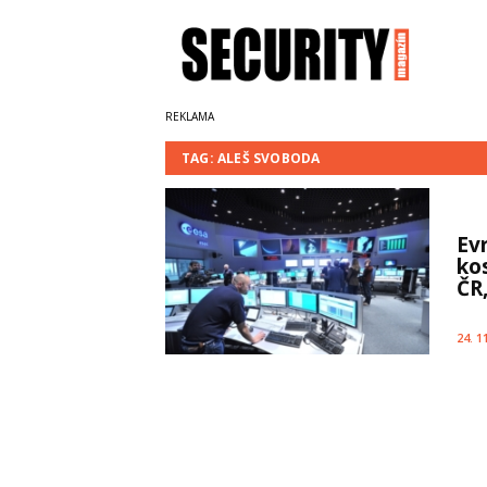
TAG: ALEŠ SVOBODA
Ev
ko
ČR
24. 1