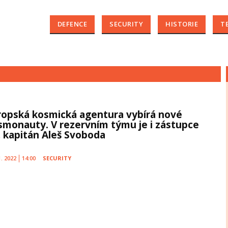
DEFENCE
SECURITY
HISTORIE
T
ropská kosmická agentura vybírá nové
smonauty. V rezervním týmu je i zástupce
, kapitán Aleš Svoboda
1. 2022
14:00
SECURITY