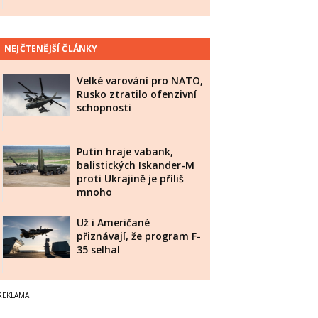
NEJČTENĚJŠÍ ČLÁNKY
Velké varování pro NATO,
Rusko ztratilo ofenzivní
schopnosti
Putin hraje vabank,
balistických Iskander-M
proti Ukrajině je příliš
mnoho
Už i Američané
přiznávají, že program F-
35 selhal