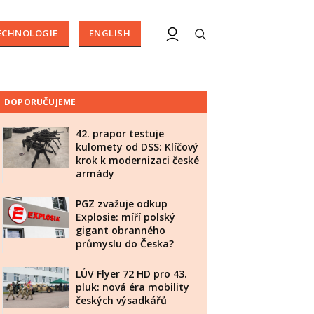
ECHNOLOGIE
ENGLISH
DOPORUČUJEME
42. prapor testuje
kulomety od DSS: Klíčový
krok k modernizaci české
armády
PGZ zvažuje odkup
Explosie: míří polský
gigant obranného
průmyslu do Česka?
LÚV Flyer 72 HD pro 43.
pluk: nová éra mobility
českých výsadkářů