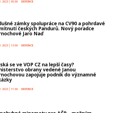
2. 2023
05:00
DEFENCE
dušné zámky spolupráce na CV90 a pohrdavé
mítnutí českých Pandurů. Nový poradce
rnochové Jaro Naď
0. 2023
13:00
DEFENCE
ýská se ve VOP CZ na lepší časy?
nisterstvo obrany vedené Janou
rnochovou zapojuje podnik do významné
kázky
2. 2023
11:00
DEFENCE