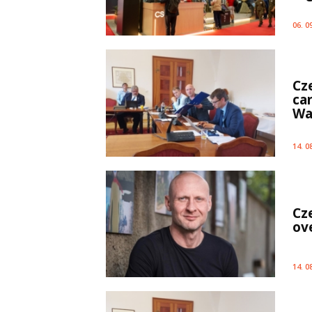
06. 0
Cz
ca
Wa
14. 0
Cz
ov
14. 0