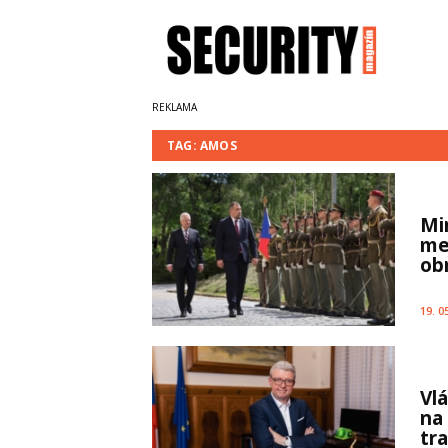
TAG: AMOS
Mi
me
ob
19. 0
Vl
na
tr