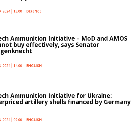
9. 2024
13:00
DEFENCE
ech Ammunition Initiative – MoD and AMOS
nnot buy effectively, says Senator
genknecht
8. 2024
14:00
ENGLISH
ech Ammunition Initiative for Ukraine:
erpriced artillery shells financed by Germany
8. 2024
09:00
ENGLISH