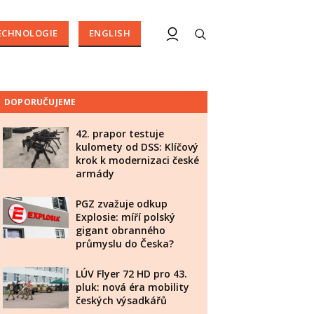
ECHNOLOGIE
ENGLISH
DOPORUČUJEME
42. prapor testuje
kulomety od DSS: Klíčový
krok k modernizaci české
armády
PGZ zvažuje odkup
Explosie: míří polský
gigant obranného
průmyslu do Česka?
LÚV Flyer 72 HD pro 43.
pluk: nová éra mobility
českých výsadkářů