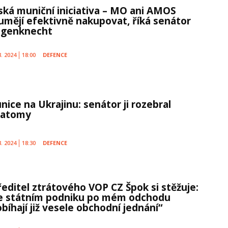
ská muniční iniciativa – MO ani AMOS
umějí efektivně nakupovat, říká senátor
genknecht
8. 2024
18:00
DEFENCE
nice na Ukrajinu: senátor ji rozebral
 atomy
8. 2024
18:30
DEFENCE
ředitel ztrátového VOP CZ Špok si stěžuje:
e státním podniku po mém odchodu
bíhají již vesele obchodní jednání“