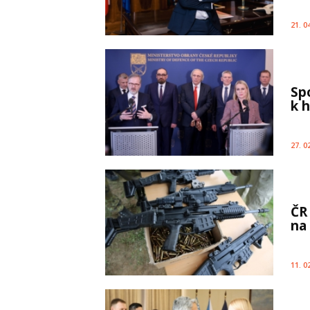
21. 0
Sp
k 
27. 0
ČR
na
11. 0