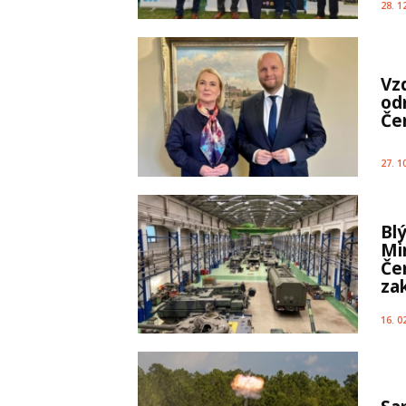
28. 1
Vz
od
Če
27. 1
Bl
Mi
Če
za
16. 0