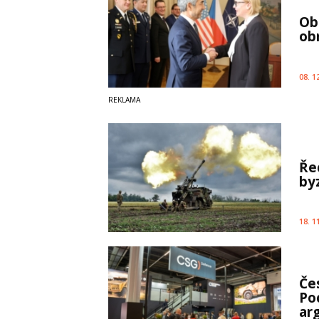
Ob
ob
08. 1
Ře
by
18. 1
Če
Po
ar