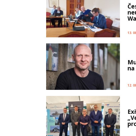
Če
ne
Wa
13. 0
Mu
na
12. 0
Ex
„V
pro