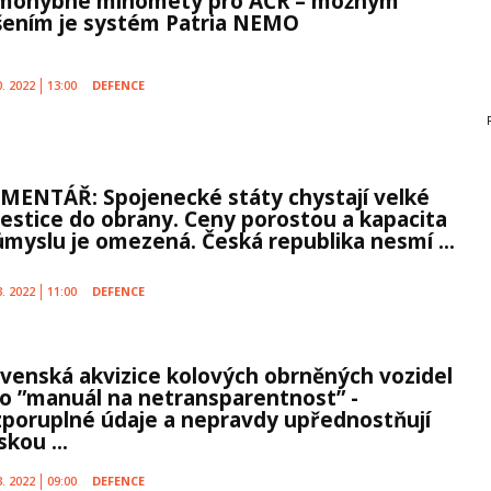
mohybné minomety pro AČR – možným
šením je systém Patria NEMO
0. 2022
13:00
DEFENCE
MENTÁŘ: Spojenecké státy chystají velké
vestice do obrany. Ceny porostou a kapacita
ůmyslu je omezená. Česká republika nesmí ...
3. 2022
11:00
DEFENCE
ovenská akvizice kolových obrněných vozidel
ko ”manuál na netransparentnost” -
zporuplné údaje a nepravdy upřednostňují
skou ...
3. 2022
09:00
DEFENCE