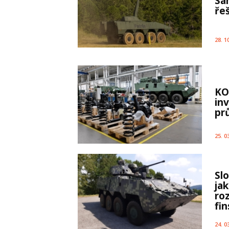
Sa
ře
28. 1
KO
in
pr
25. 0
Sl
ja
ro
fin
24. 0