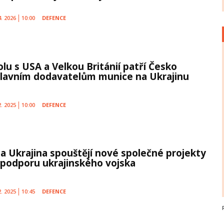
4. 2026
10:00
DEFENCE
olu s USA a Velkou Británií patří Česko
hlavním dodavatelům munice na Ukrajinu
2. 2025
10:00
DEFENCE
 a Ukrajina spouštějí nové společné projekty
 podporu ukrajinského vojska
2. 2025
10:45
DEFENCE