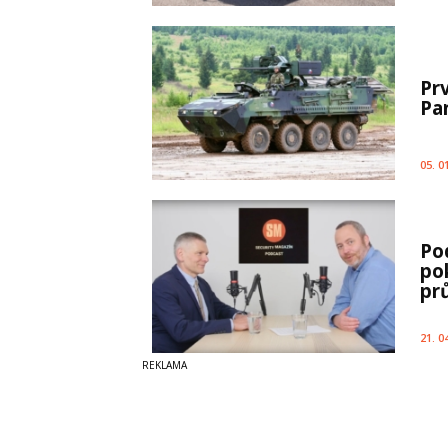
Pr
Pa
05. 0
Po
po
pr
21. 0