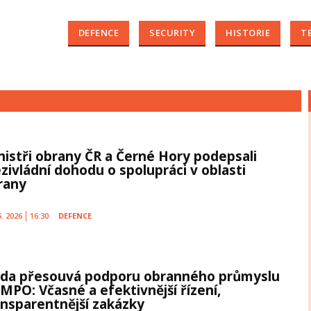
DEFENCE
SECURITY
HISTORIE
T
nistři obrany ČR a Černé Hory podepsali
zivládní dohodu o spolupráci v oblasti
rany
5. 2026
16:30
DEFENCE
áda přesouvá podporu obranného průmyslu
 MPO: Včasné a efektivnější řízení,
ansparentnější zakázky