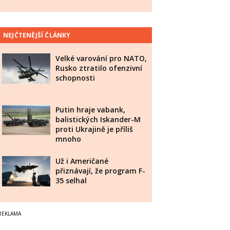
NEJČTENĚJŠÍ ČLÁNKY
Velké varování pro NATO,
Rusko ztratilo ofenzivní
schopnosti
Putin hraje vabank,
balistických Iskander-M
proti Ukrajině je příliš
mnoho
Už i Američané
přiznávají, že program F-
35 selhal