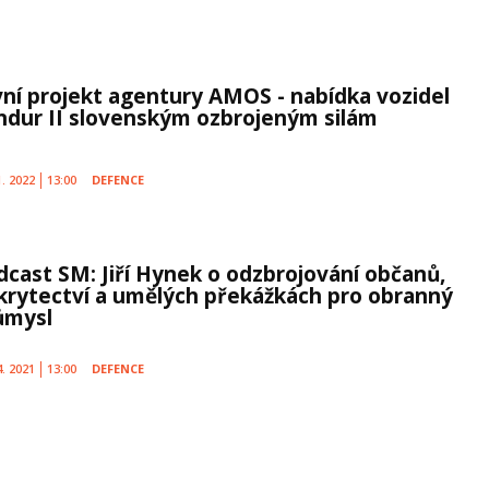
vní projekt agentury AMOS - nabídka vozidel
ndur II slovenským ozbrojeným silám
1. 2022
13:00
DEFENCE
dcast SM: Jiří Hynek o odzbrojování občanů,
krytectví a umělých překážkách pro obranný
ůmysl
4. 2021
13:00
DEFENCE