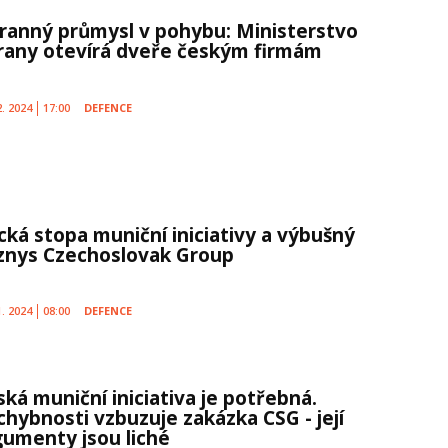
ranný průmysl v pohybu: Ministerstvo
rany otevírá dveře českým firmám
2. 2024
17:00
DEFENCE
cká stopa muniční iniciativy a výbušný
znys Czechoslovak Group
1. 2024
08:00
DEFENCE
ská muniční iniciativa je potřebná.
chybnosti vzbuzuje zakázka CSG - její
gumenty jsou liché