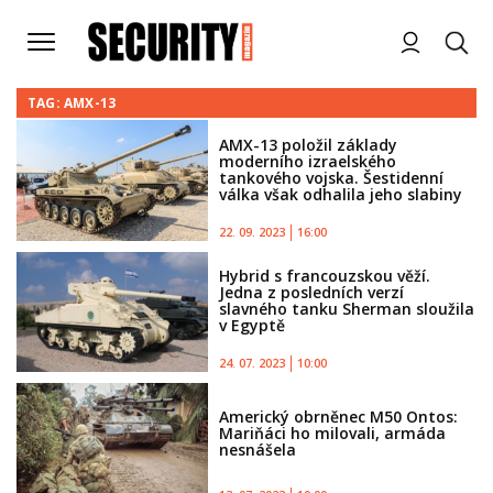
TAG: AMX-13
AMX-13 položil základy
moderního izraelského
tankového vojska. Šestidenní
válka však odhalila jeho slabiny
22. 09. 2023
16:00
Hybrid s francouzskou věží.
Jedna z posledních verzí
slavného tanku Sherman sloužila
v Egyptě
24. 07. 2023
10:00
Americký obrněnec M50 Ontos:
Mariňáci ho milovali, armáda
nesnášela