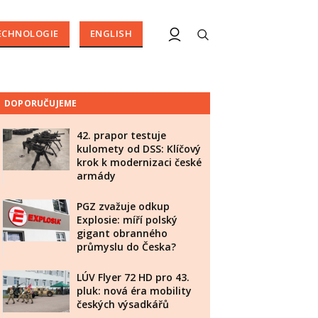
ECHNOLOGIE
ENGLISH
DOPORUČUJEME
42. prapor testuje
kulomety od DSS: Klíčový
krok k modernizaci české
armády
PGZ zvažuje odkup
Explosie: míří polský
gigant obranného
průmyslu do Česka?
LÚV Flyer 72 HD pro 43.
pluk: nová éra mobility
českých výsadkářů