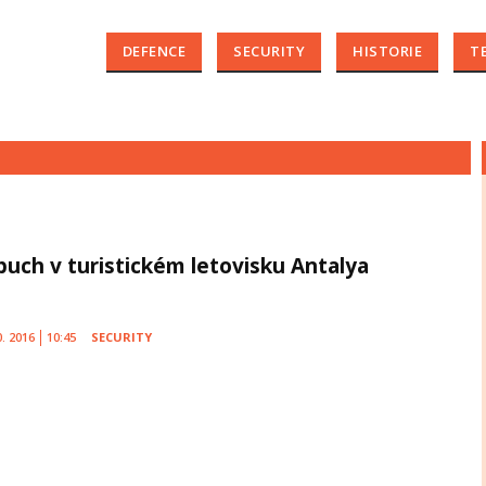
DEFENCE
SECURITY
HISTORIE
T
buch v turistickém letovisku Antalya
0. 2016
10:45
SECURITY