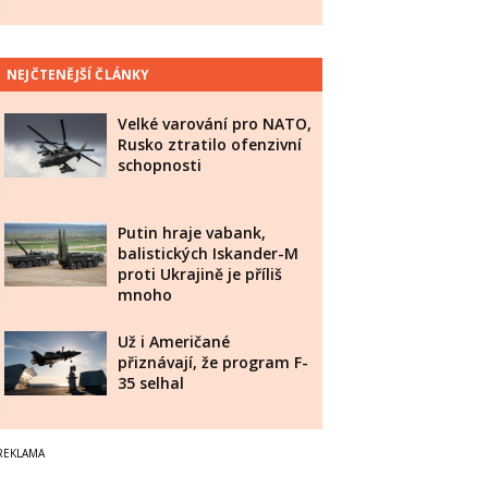
NEJČTENĚJŠÍ ČLÁNKY
Velké varování pro NATO,
Rusko ztratilo ofenzivní
schopnosti
Putin hraje vabank,
balistických Iskander-M
proti Ukrajině je příliš
mnoho
Už i Američané
přiznávají, že program F-
35 selhal