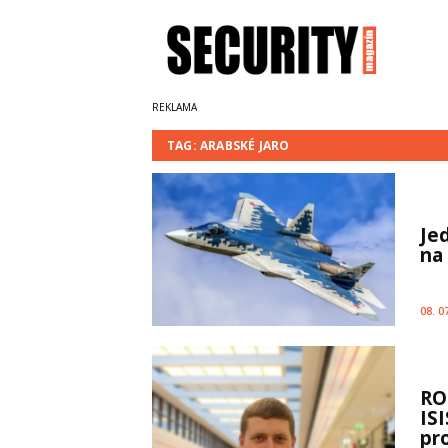
TAG: ARABSKÉ JARO
Je
na 
08. 0
RO
ISI
pr