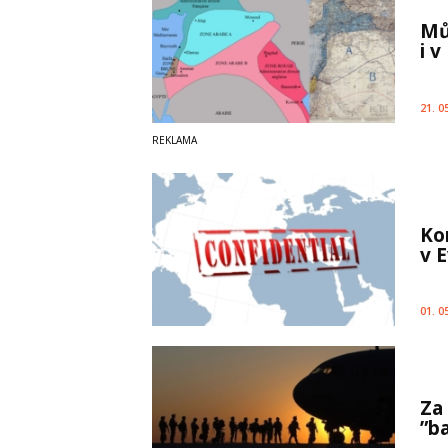
Mů
i v
21. 0
Kon
v 
01. 0
Za
”b