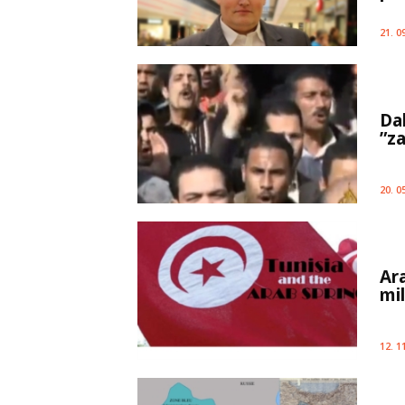
21. 0
Da
”z
20. 0
Ar
mi
12. 1