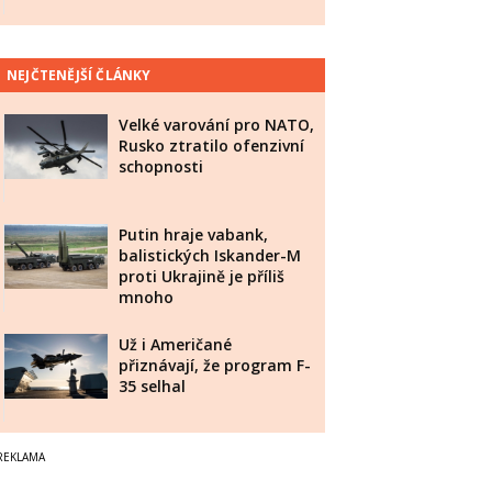
NEJČTENĚJŠÍ ČLÁNKY
Velké varování pro NATO,
Rusko ztratilo ofenzivní
schopnosti
Putin hraje vabank,
balistických Iskander-M
proti Ukrajině je příliš
mnoho
Už i Američané
přiznávají, že program F-
35 selhal