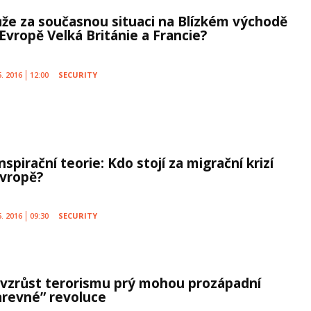
že za současnou situaci na Blízkém východě
 Evropě Velká Británie a Francie?
5. 2016
12:00
SECURITY
spirační teorie: Kdo stojí za migrační krizí
Evropě?
5. 2016
09:30
SECURITY
 vzrůst terorismu prý mohou prozápadní
arevné” revoluce