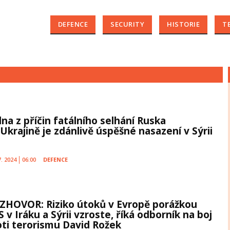
DEFENCE
SECURITY
HISTORIE
T
dna z příčin fatálního selhání Ruska
Ukrajině je zdánlivě úspěšné nasazení v Sýrii
7. 2024
06:00
DEFENCE
ZHOVOR: Riziko útoků v Evropě porážkou
S v Iráku a Sýrii vzroste, říká odborník na boj
oti terorismu David Rožek