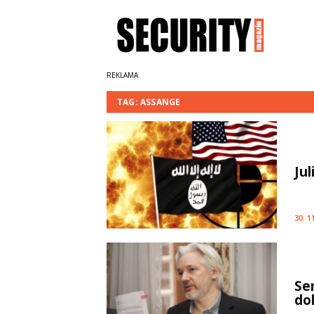
TAG: ASSANGE
Jul
30. 1
Se
do