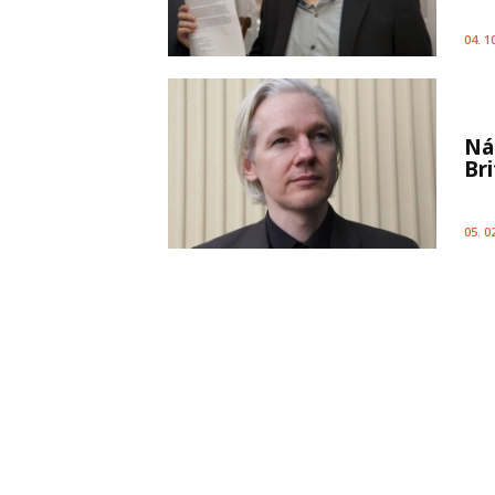
04. 1
Ná
Br
05. 0