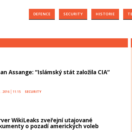
DEFENCE
SECURITY
HISTORIE
T
ian Assange: ”Islámský stát založila CIA”
1. 2016
11:15
SECURITY
rver WikiLeaks zveřejní utajované
kumenty o pozadí amerických voleb