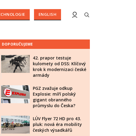
ECHNOLOGIE
ENGLISH
DOPORUČUJEME
42. prapor testuje
kulomety od DSS: Klíčový
krok k modernizaci české
armády
PGZ zvažuje odkup
Explosie: míří polský
gigant obranného
průmyslu do Česka?
LÚV Flyer 72 HD pro 43.
pluk: nová éra mobility
českých výsadkářů