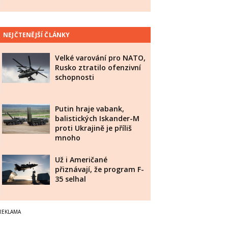
NEJČTENĚJŠÍ ČLÁNKY
Velké varování pro NATO,
Rusko ztratilo ofenzivní
schopnosti
Putin hraje vabank,
balistických Iskander-M
proti Ukrajině je příliš
mnoho
Už i Američané
přiznávají, že program F-
35 selhal