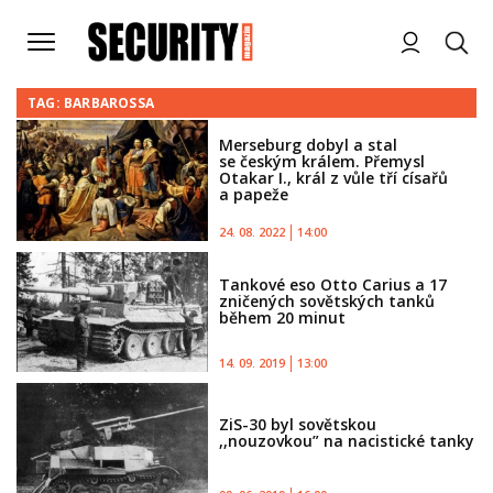
TAG: BARBAROSSA
Merseburg dobyl a stal
se českým králem. Přemysl
Otakar I., král z vůle tří císařů
a papeže
24. 08. 2022
14:00
Tankové eso Otto Carius a 17
zničených sovětských tanků
během 20 minut
14. 09. 2019
13:00
ZiS-30 byl sovětskou
,,nouzovkou” na nacistické tanky