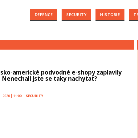
DEFENCE
SECURITY
HISTORIE
T
nsko-americké podvodné e-shopy zaplavily
. Nenechali jste se taky nachytat?
1. 2020
11:00
SECURITY