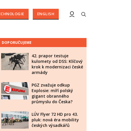
ECHNOLOGIE
ENGLISH
DOPORUČUJEME
42. prapor testuje
kulomety od DSS: Klíčový
krok k modernizaci české
armády
PGZ zvažuje odkup
Explosie: míří polský
gigant obranného
průmyslu do Česka?
LÚV Flyer 72 HD pro 43.
pluk: nová éra mobility
českých výsadkářů