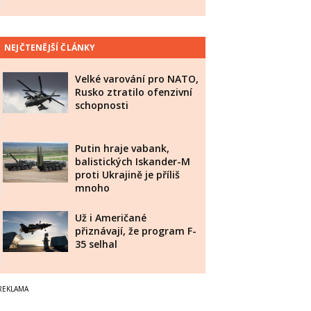
NEJČTENĚJŠÍ ČLÁNKY
Velké varování pro NATO,
Rusko ztratilo ofenzivní
schopnosti
Putin hraje vabank,
balistických Iskander-M
proti Ukrajině je příliš
mnoho
Už i Američané
přiznávají, že program F-
35 selhal