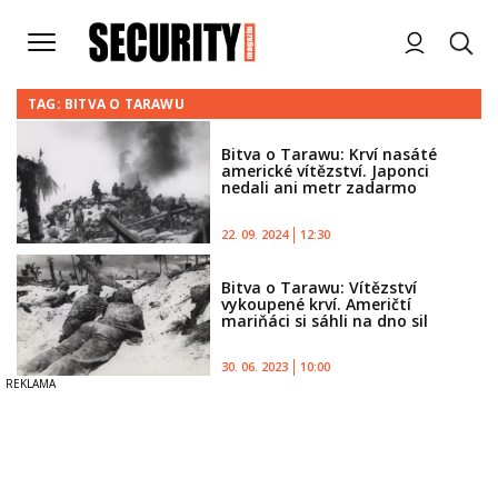
TAG: BITVA O TARAWU
Bitva o Tarawu: Krví nasáté
americké vítězství. Japonci
nedali ani metr zadarmo
22. 09. 2024
12:30
Bitva o Tarawu: Vítězství
vykoupené krví. Američtí
mariňáci si sáhli na dno sil
30. 06. 2023
10:00