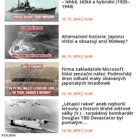
– lehké, těžké a hybridní (1935–
1944)
25. 12. 2019
16:00
Alternativní historie: Japonci
vítězí a obsazují atol Midway?
06. 11. 2019
16:00
Firma zakladatele Microsoft
hlásí senzační nález: Podmořský
dron odhalil vraky obávaných
japonských letadlovek
22. 10. 2019
16:00
,,Létající rakve” aneb nejhorší
letouny v historii druhé světové
války (V.) - torpédový bombardér
Douglas TBD Devastator byl
pomalým ...
12. 05. 2019
10:00