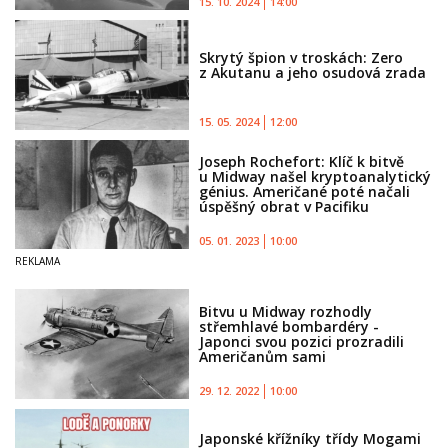
15. 10. 2024
14:00
Skrytý špion v troskách: Zero
z Akutanu a jeho osudová zrada
15. 05. 2024
12:00
Joseph Rochefort: Klíč k bitvě
u Midway našel kryptoanalytický
génius. Američané poté načali
úspěšný obrat v Pacifiku
05. 01. 2023
10:00
Bitvu u Midway rozhodly
střemhlavé bombardéry -
Japonci svou pozici prozradili
Američanům sami
29. 12. 2022
10:00
Japonské křížníky třídy Mogami