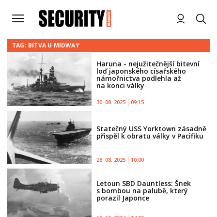
TAG: BITVA U MIDWAY
Haruna - nejužitečnější bitevní
loď japonského císařského
námořnictva podlehla až
na konci války
30. 08. 2025
09:15
Statečný USS Yorktown zásadně
přispěl k obratu války v Pacifiku
28. 08. 2025
10:00
Letoun SBD Dauntless: Šnek
s bombou na palubě, který
porazil Japonce