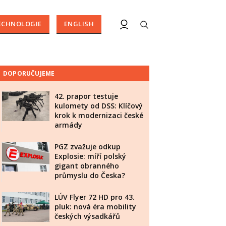
ECHNOLOGIE
ENGLISH
DOPORUČUJEME
42. prapor testuje
kulomety od DSS: Klíčový
krok k modernizaci české
armády
PGZ zvažuje odkup
Explosie: míří polský
gigant obranného
průmyslu do Česka?
LÚV Flyer 72 HD pro 43.
pluk: nová éra mobility
českých výsadkářů