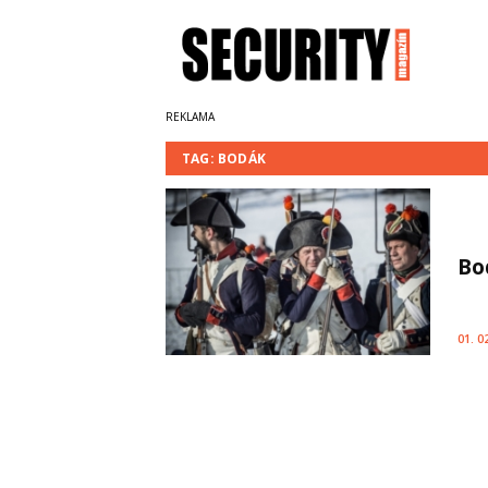
TAG: BODÁK
Bo
01. 0