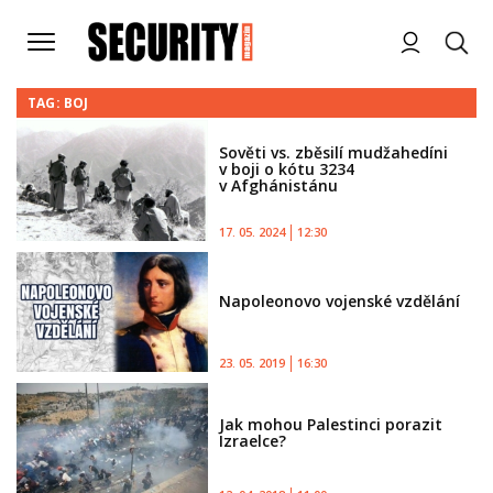
TAG: BOJ
Sověti vs. zběsilí mudžahedíni
v boji o kótu 3234
v Afghánistánu
17. 05. 2024
12:30
Napoleonovo vojenské vzdělání
23. 05. 2019
16:30
Jak mohou Palestinci porazit
Izraelce?