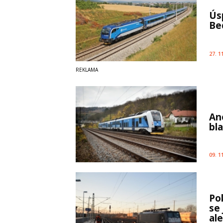
Ús
Be
27. 1
An
bl
09. 1
Po
se
ale