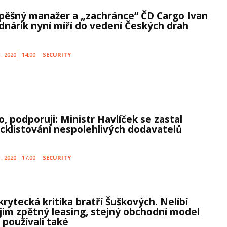
pěšný manažer a „zachránce“ ČD Cargo Ivan
dnárik nyní míří do vedení Českých drah
1. 2020
14:00
SECURITY
o, podporuji: Ministr Havlíček se zastal
acklistování nespolehlivých dodavatelů
1. 2020
17:00
SECURITY
krytecká kritika bratří Šuškových. Nelíbí
 jim zpětný leasing, stejný obchodní model
 používali také