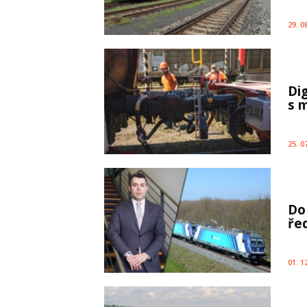
29. 0
Di
s 
25. 0
Do
řed
01. 1