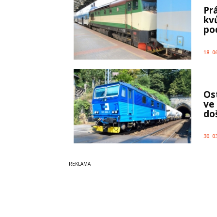
Pr
kv
po
18. 0
Os
ve
doš
30. 0