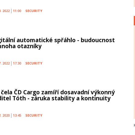
8. 2022
11:00
SECURITY
gitální automatické spřáhlo - budoucnost
mnoha otazníky
7. 2022
17:30
SECURITY
 čela ČD Cargo zamíří dosavadní výkonný
itel Tóth - záruka stability a kontinuity
2. 2020
13:45
SECURITY