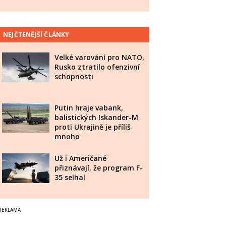
NEJČTENĚJŠÍ ČLÁNKY
Velké varování pro NATO,
Rusko ztratilo ofenzivní
schopnosti
Putin hraje vabank,
balistických Iskander-M
proti Ukrajině je příliš
mnoho
Už i Američané
přiznávají, že program F-
35 selhal