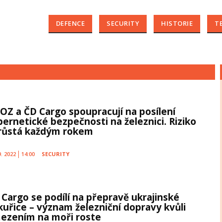
DEFENCE
SECURITY
HISTORIE
T
OZ a ČD Cargo spoupracují na posílení
bernetické bezpečnosti na železnici. Riziko
růstá každým rokem
9. 2022
14:00
SECURITY
 Cargo se podílí na přepravě ukrajinské
kuřice – význam železniční dopravy kvůli
ezením na moři roste