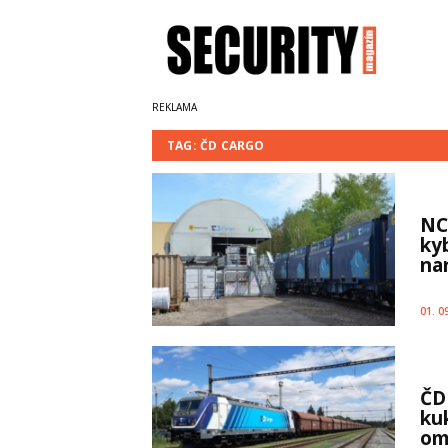
TAG: ČD CARGO
NC
ky
na
01. 0
ČD
ku
om