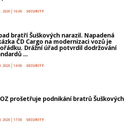
1. 2020
16:00
SECURITY
pad bratří Šuškových narazil. Napadená
kázka ČD Cargo na modernizaci vozů je
pořádku. Drážní úřad potvrdil dodržování
ndardů ...
9. 2020
14:00
SECURITY
OZ prošetřuje podnikání bratrů Šuškových
8. 2020
17:00
SECURITY