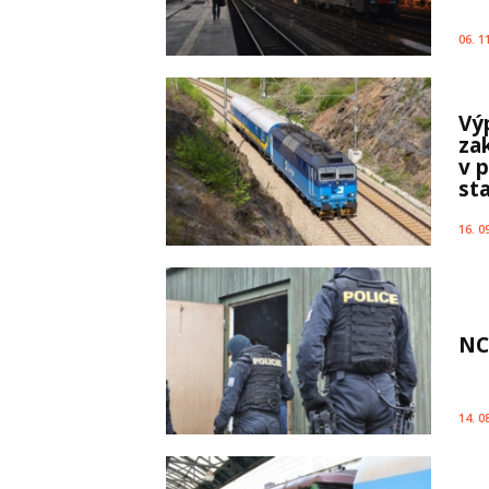
06. 1
Vý
za
v 
sta
16. 0
NC
14. 0