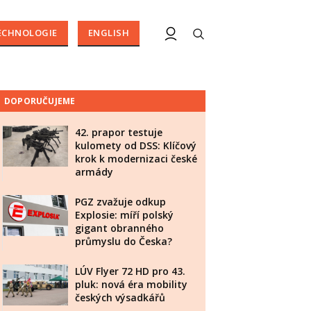
ECHNOLOGIE
ENGLISH
DOPORUČUJEME
42. prapor testuje
kulomety od DSS: Klíčový
krok k modernizaci české
armády
PGZ zvažuje odkup
Explosie: míří polský
gigant obranného
průmyslu do Česka?
LÚV Flyer 72 HD pro 43.
pluk: nová éra mobility
českých výsadkářů