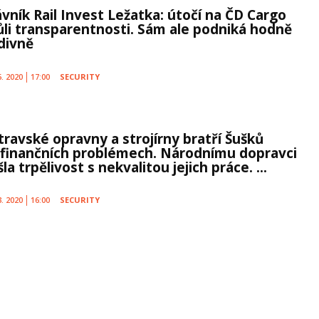
ávník Rail Invest Ležatka: útočí na ČD Cargo
ůli transparentnosti. Sám ale podniká hodně
divně
6. 2020
17:00
SECURITY
travské opravny a strojírny bratří Šušků
 finančních problémech. Národnímu dopravci
la trpělivost s nekvalitou jejich práce. ...
3. 2020
16:00
SECURITY