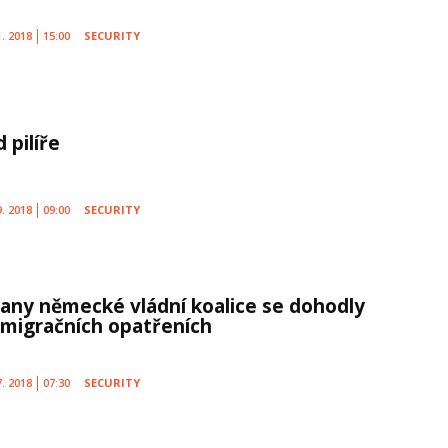
1. 2018
15:00
SECURITY
 pilíře
9. 2018
09:00
SECURITY
rany německé vládní koalice se dohodly
 migračních opatřeních
7. 2018
07:30
SECURITY