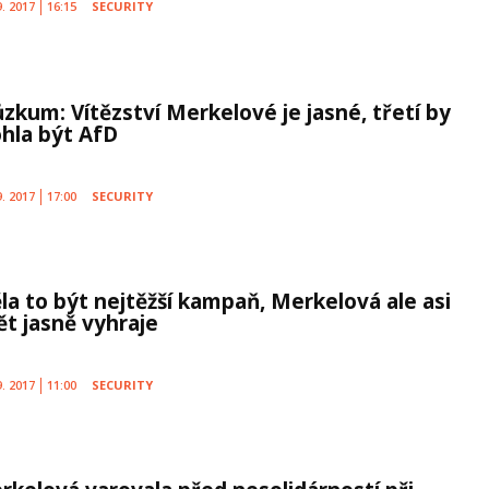
9. 2017
16:15
SECURITY
ůzkum: Vítězství Merkelové je jasné, třetí by
hla být AfD
9. 2017
17:00
SECURITY
la to být nejtěžší kampaň, Merkelová ale asi
ět jasně vyhraje
9. 2017
11:00
SECURITY