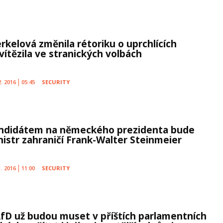
rkelová změnila rétoriku o uprchlících
vítězila ve stranických volbách
2. 2016
05:45
SECURITY
ndidátem na německého prezidenta bude
nistr zahraničí Frank-Walter Steinmeier
1. 2016
11:00
SECURITY
AfD už budou muset v příštích parlamentních