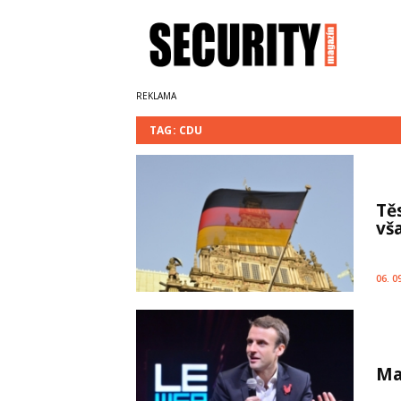
TAG: CDU
Tě
vš
06. 0
Ma