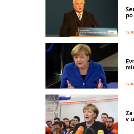
Se
po
02. 0
Evr
mí
27. 0
Za
v 