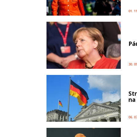
01. 1
Pád
30. 0
St
na
06. 0