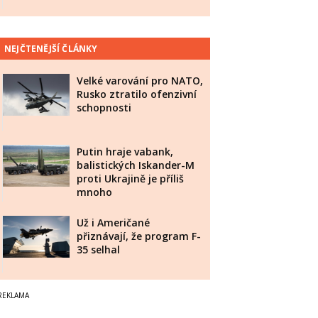
NEJČTENĚJŠÍ ČLÁNKY
Velké varování pro NATO,
Rusko ztratilo ofenzivní
schopnosti
Putin hraje vabank,
balistických Iskander-M
proti Ukrajině je příliš
mnoho
Už i Američané
přiznávají, že program F-
35 selhal