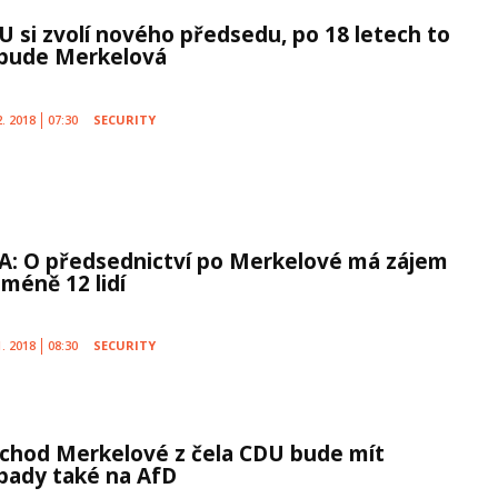
U si zvolí nového předsedu, po 18 letech to
bude Merkelová
2. 2018
07:30
SECURITY
A: O předsednictví po Merkelové má zájem
jméně 12 lidí
1. 2018
08:30
SECURITY
chod Merkelové z čela CDU bude mít
pady také na AfD