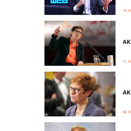
19. 0
AK
11. 0
AK
06. 0