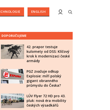
ECHNOLOGIE
ENGLISH
DOPORUČUJEME
42. prapor testuje
kulomety od DSS: Klíčový
krok k modernizaci české
armády
PGZ zvažuje odkup
Explosie: míří polský
gigant obranného
průmyslu do Česka?
LÚV Flyer 72 HD pro 43.
pluk: nová éra mobility
českých výsadkářů