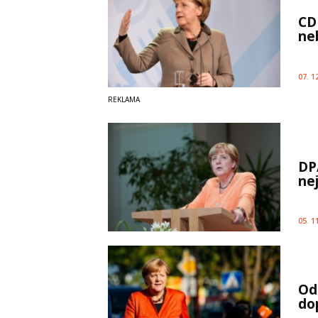
CD
ne
07. 1
DP
ne
05. 1
Od
do