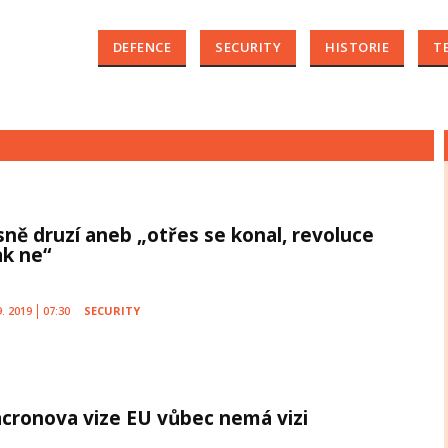
DEFENCE
SECURITY
HISTORIE
T
sně druzí aneb „otřes se konal, revoluce
ak ne“
9. 2019
07:30
SECURITY
cronova vize EU vůbec nemá vizi