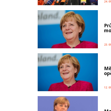
24. 0
Pr
mo
23. 0
Mě
op
12. 0