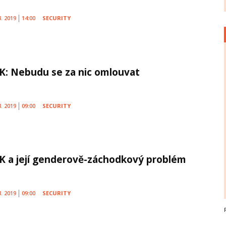
3. 2019
14:00
SECURITY
K: Nebudu se za nic omlouvat
3. 2019
09:00
SECURITY
K a její genderově-záchodkový problém
3. 2019
09:00
SECURITY