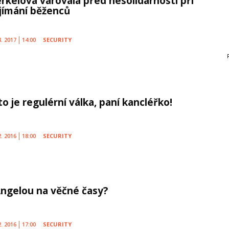
rkelová varovala před nesolidárností při
ijímání běženců
8. 2017
14:00
SECURITY
o je regulérní válka, paní kancléřko!
2. 2016
18:00
SECURITY
Angelou na věčné časy?
2. 2016
17:00
SECURITY