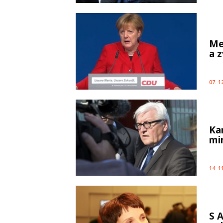
Me
a z
07. 1
Ka
mi
14. 1
S 