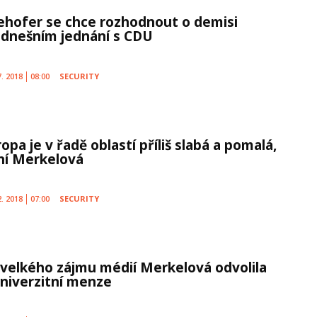
ehofer se chce rozhodnout o demisi
 dnešním jednání s CDU
7. 2018
08:00
SECURITY
opa je v řadě oblastí příliš slabá a pomalá,
ní Merkelová
2. 2018
07:00
SECURITY
 velkého zájmu médií Merkelová odvolila
univerzitní menze