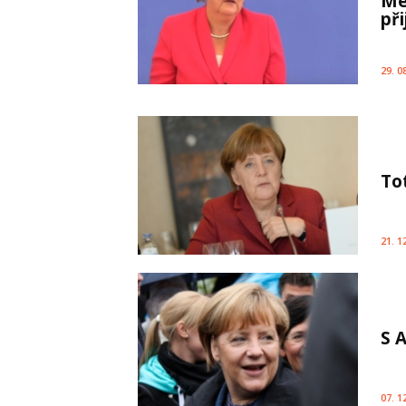
Me
př
29. 0
Tot
21. 1
S 
07. 1