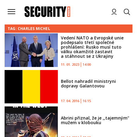
TAG: CHARLES MICHEL
Vedení NATO a Evropské unie
podepsalo třetí společné
prohlášení: Rusko musí tuto
válku okamžitě zastavit
a stáhnout se z Ukrajiny
11. 01. 2023
14:00
Bellot nahradil ministryni
dopravy Galantovou
17. 04. 2016
16:15
Abrini přiznal, že je ,,tajemným”
mužem v klobouku