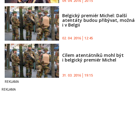
09. 04. 2016
20:15
Belgický premiér Michel: Další
atentáty budou přibývat, možná
i v Belgii
02. 04. 2016
12:45
Cílem atentátníků mohl být
i belgický premiér Michel
31. 03. 2016
19:15