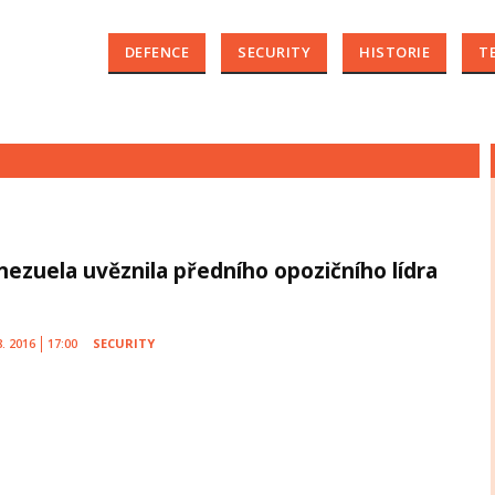
DEFENCE
SECURITY
HISTORIE
T
nezuela uvěznila předního opozičního lídra
8. 2016
17:00
SECURITY