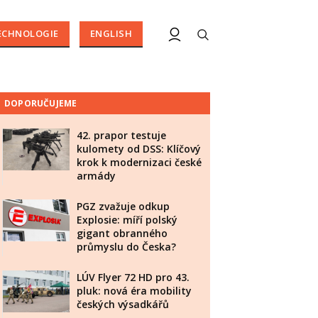
ECHNOLOGIE
ENGLISH
DOPORUČUJEME
42. prapor testuje
kulomety od DSS: Klíčový
krok k modernizaci české
armády
PGZ zvažuje odkup
Explosie: míří polský
gigant obranného
průmyslu do Česka?
LÚV Flyer 72 HD pro 43.
pluk: nová éra mobility
českých výsadkářů