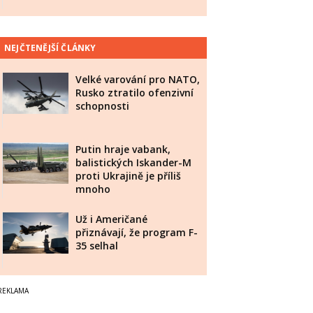
NEJČTENĚJŠÍ ČLÁNKY
Velké varování pro NATO,
Rusko ztratilo ofenzivní
schopnosti
Putin hraje vabank,
balistických Iskander-M
proti Ukrajině je příliš
mnoho
Už i Američané
přiznávají, že program F-
35 selhal