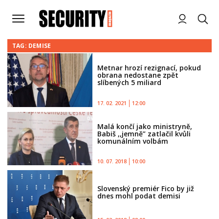
TAG: DEMISE
Metnar hrozí rezignací, pokud
obrana nedostane zpět
slíbených 5 miliard
17. 02. 2021
12:00
Malá končí jako ministryně,
Babiš ,,jemně” zatlačil kvůli
komunálním volbám
10. 07. 2018
10:00
Slovenský premiér Fico by již
dnes mohl podat demisi