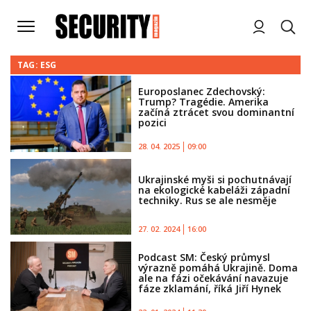
TAG: ESG
Europoslanec Zdechovský:
Trump? Tragédie. Amerika
začíná ztrácet svou dominantní
pozici
28. 04. 2025
09:00
Ukrajinské myši si pochutnávají
na ekologické kabeláži západní
techniky. Rus se ale nesměje
27. 02. 2024
16:00
Podcast SM: Český průmysl
výrazně pomáhá Ukrajině. Doma
ale na fázi očekávání navazuje
fáze zklamání, říká Jiří Hynek