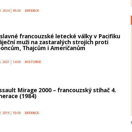
9. 2024
05:00
DEFENCE
slavné francouzské letecké války v Pacifiku
áječní muži na zastaralých strojích proti
poncům, Thajcům i Američanům
5. 2021
14:00
HISTORIE
ssault Mirage 2000 – francouzský stíhač 4.
nerace (1984)
2. 2019
10:00
DEFENCE