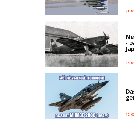
01. 0
Ne
- b
Ja
14. 0
Da
ge
12. 0