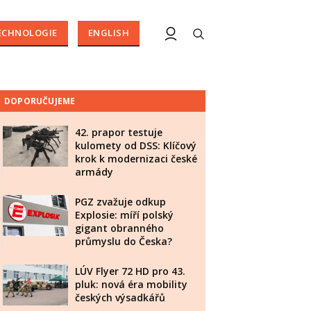
ECHNOLOGIE
ENGLISH
DOPORUČUJEME
42. prapor testuje
kulomety od DSS: Klíčový
krok k modernizaci české
armády
PGZ zvažuje odkup
Explosie: míří polský
gigant obranného
průmyslu do Česka?
LÚV Flyer 72 HD pro 43.
pluk: nová éra mobility
českých výsadkářů