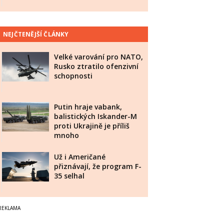
NEJČTENĚJŠÍ ČLÁNKY
Velké varování pro NATO,
Rusko ztratilo ofenzivní
schopnosti
Putin hraje vabank,
balistických Iskander-M
proti Ukrajině je příliš
mnoho
Už i Američané
přiznávají, že program F-
35 selhal