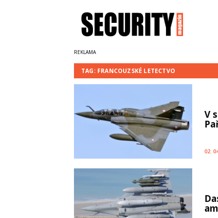
TAG: FRANCOUZSKÉ LETECTVO
V 
Pa
02. 0
Da
am