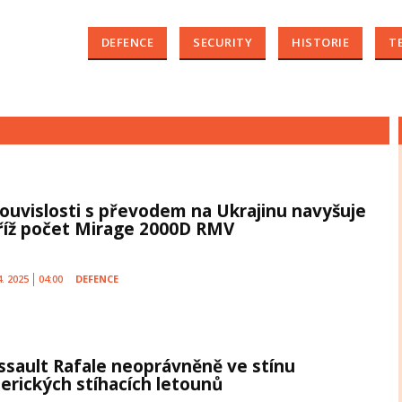
DEFENCE
SECURITY
HISTORIE
T
souvislosti s převodem na Ukrajinu navyšuje
říž počet Mirage 2000D RMV
4. 2025
04:00
DEFENCE
ssault Rafale neoprávněně ve stínu
erických stíhacích letounů