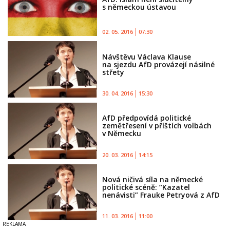
s německou ústavou
02. 05. 2016
07:30
Návštěvu Václava Klause
na sjezdu AfD provázejí násilné
střety
30. 04. 2016
15:30
AfD předpovídá politické
zemětřesení v příštích volbách
v Německu
20. 03. 2016
14:15
Nová ničivá síla na německé
politické scéně: ”Kazatel
nenávisti” Frauke Petryová z AfD
11. 03. 2016
11:00