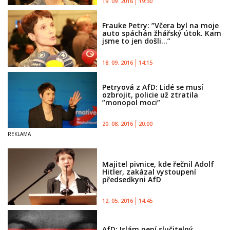
19. 09. 2016
19:30
Frauke Petry: ”Včera byl na moje
auto spáchán žhářský útok. Kam
jsme to jen došli...”
18. 09. 2016
14:15
Petryová z AfD: Lidé se musí
ozbrojit, policie už ztratila
”monopol moci”
20. 08. 2016
20:00
Majitel pivnice, kde řečnil Adolf
Hitler, zakázal vystoupení
předsedkyni AfD
12. 05. 2016
14:45
AfD: Islám není slučitelný