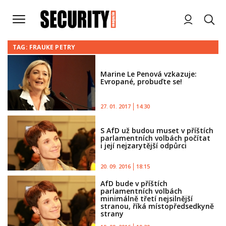
TAG: FRAUKE PETRY
Marine Le Penová vzkazuje:
Evropané, probuďte se!
27. 01. 2017
14:30
S AfD už budou muset v příštích
parlamentních volbách počítat
i její nejzarytější odpůrci
20. 09. 2016
18:15
AfD bude v příštích
parlamentních volbách
minimálně třetí nejsilnější
stranou, říká místopředsedkyně
strany