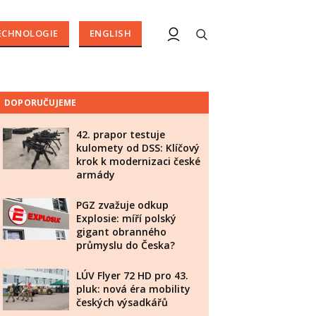
ECHNOLOGIE
ENGLISH
DOPORUČUJEME
42. prapor testuje
kulomety od DSS: Klíčový
krok k modernizaci české
armády
PGZ zvažuje odkup
Explosie: míří polský
gigant obranného
průmyslu do Česka?
LÚV Flyer 72 HD pro 43.
pluk: nová éra mobility
českých výsadkářů