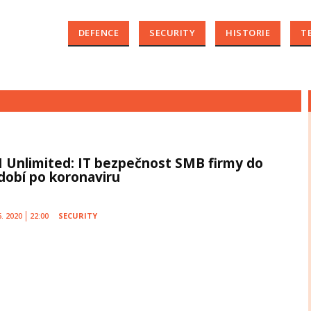
DEFENCE
SECURITY
HISTORIE
T
I Unlimited: IT bezpečnost SMB firmy do
dobí po koronaviru
6. 2020
22:00
SECURITY