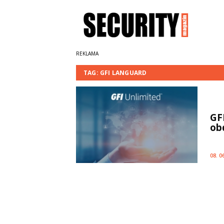
TAG: GFI LANGUARD
GF
ob
08. 0