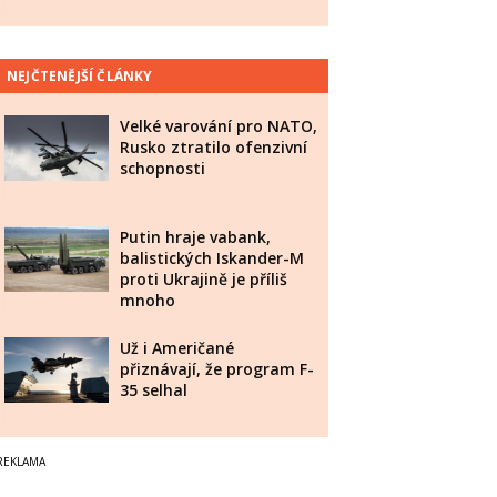
NEJČTENĚJŠÍ ČLÁNKY
Velké varování pro NATO,
Rusko ztratilo ofenzivní
schopnosti
Putin hraje vabank,
balistických Iskander-M
proti Ukrajině je příliš
mnoho
Už i Američané
přiznávají, že program F-
35 selhal