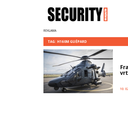
TAG: H160M GUÉPARD
Fr
vr
10. 0