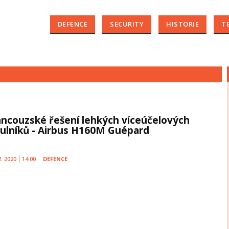
DEFENCE
SECURITY
HISTORIE
T
ancouzské řešení lehkých víceúčelových
tulníků - Airbus H160M Guépard
2. 2020
14:00
DEFENCE