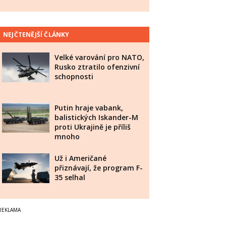
NEJČTENĚJŠÍ ČLÁNKY
Velké varování pro NATO,
Rusko ztratilo ofenzivní
schopnosti
Putin hraje vabank,
balistických Iskander-M
proti Ukrajině je příliš
mnoho
Už i Američané
přiznávají, že program F-
35 selhal