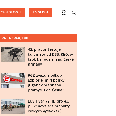
ECHNOLOGIE
ENGLISH
DOPORUČUJEME
42. prapor testuje
kulomety od DSS: Klíčový
krok k modernizaci české
armády
PGZ zvažuje odkup
Explosie: míří polský
gigant obranného
průmyslu do Česka?
LÚV Flyer 72 HD pro 43.
pluk: nová éra mobility
českých výsadkářů