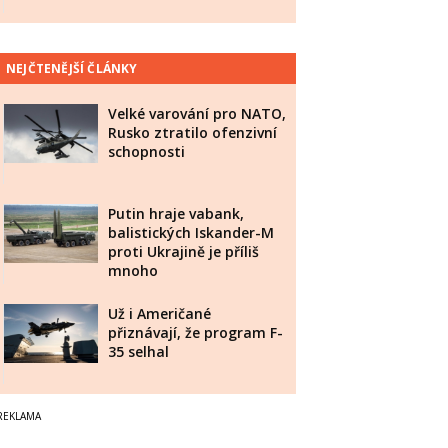
NEJČTENĚJŠÍ ČLÁNKY
Velké varování pro NATO,
Rusko ztratilo ofenzivní
schopnosti
Putin hraje vabank,
balistických Iskander-M
proti Ukrajině je příliš
mnoho
Už i Američané
přiznávají, že program F-
35 selhal