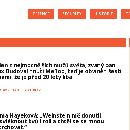
DEFENCE
SECURITY
HISTORIE
T
den z nejmocnějších mužů světa, zvaný pan
o: Budoval hnutí MeToo, teď je obviněn šesti
ami, že je před 20 lety líbal
8. 2018
18:00
SECURITY
lma Hayeková: „Weinstein mě donutil
svléknout kvůli roli a chtěl se se mnou
prchovat.“