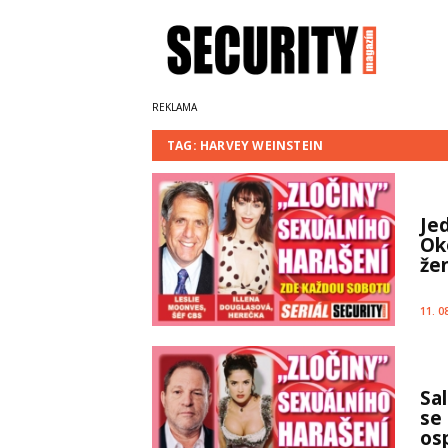
TAG: HARVEY WEINSTEIN
Je
Ok
žen
11. 0
Sa
se 
os