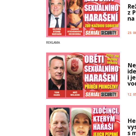
Re
z P
na
23. 0
Ne
id
i 
vo
12. 0
He
vys
s 