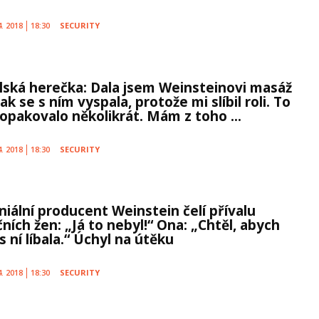
4. 2018
18:30
SECURITY
alská herečka: Dala jsem Weinsteinovi masáž
ak se s ním vyspala, protože mi slíbil roli. To
 opakovalo několikrát. Mám z toho ...
4. 2018
18:30
SECURITY
niální producent Weinstein čelí přívalu
ních žen: „Já to nebyl!“ Ona: „Chtěl, abych
s ní líbala.“ Úchyl na útěku
4. 2018
18:30
SECURITY