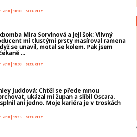
7. 2018
18:00
SECURITY
xbomba Mira Sorvinová a její šok: Vlivný
oducent mi tlustými prsty masíroval ramena
když se unavil, motal se kolem. Pak jsem
čekaně ...
7. 2018
18:00
SECURITY
hley Juddová: Chtěl se přede mnou
rchovat, ukázal mi župan a slíbil Oscara.
plnil ani jedno. Moje kariéra je v troskách
7. 2018
19:15
SECURITY