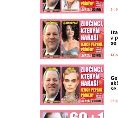
21. 0
It
a p
se
14. 0
Ge
akč
se 
07. 0