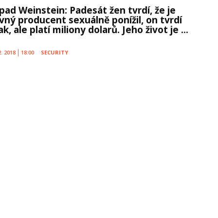
ípad Weinstein: Padesát žen tvrdí, že je
avný producent sexuálně ponížil, on tvrdí
k, ale platí miliony dolarů. Jeho život je ...
2. 2018
18:00
SECURITY