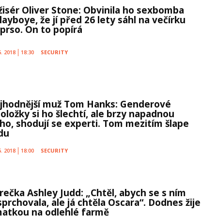
žisér Oliver Stone: Obvinila ho sexbomba
layboye, že jí před 26 lety sáhl na večírku
 prso. On to popírá
6. 2018
18:30
SECURITY
jhodnější muž Tom Hanks: Genderové
eoložky si ho šlechtí, ale brzy napadnou
jeho, shodují se experti. Tom mezitím šlape
du
5. 2018
18:00
SECURITY
rečka Ashley Judd: „Chtěl, abych se s ním
prchovala, ale já chtěla Oscara“. Dodnes žije
matkou na odlehlé farmě