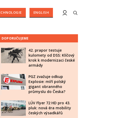
ECHNOLOGIE
ENGLISH
DOPORUČUJEME
42. prapor testuje
kulomety od DSS: Klíčový
krok k modernizaci české
armády
PGZ zvažuje odkup
Explosie: míří polský
gigant obranného
průmyslu do Česka?
LÚV Flyer 72 HD pro 43.
pluk: nová éra mobility
českých výsadkářů