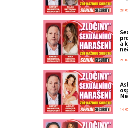
28. 0
Se
pr
a 
ne
21. 0
As
osp
Nes
14. 0