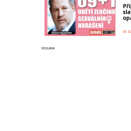
Př
sl
opa
03. 0